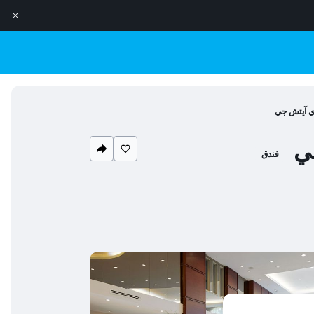
اي آيتش جي
ي
فندق