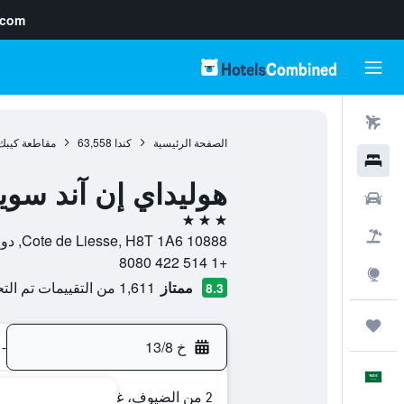
.com
رحلات طيران
الصفحة الرئيسية
كندا
63,558
مقاطعة كيبك
فنادق
هوليداي إن آند سو
سيارات
3 نجوم
حزم العروض
10888 Cote de Liesse, H8T 1A6, دورفال, مقاطعة كيبك, كندا
+1 514 422 8080
استكشاف
ممتاز
1,611 من التقييمات تم التحقق منها
8.3
رحلات
خ 13/8
-
العَرَبِيَّة
2 من الضيوف، غرفة واحدة