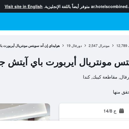
ar.hotelscombined
متوفر أيضاً باللغة الإنجليزية.
Visit site in English
12,789
مونترال
2,547
دورفال
19
هوليداي إن آند سويتس مونتريال أيربورت ب
يتس مونتريال أيربورت باي آيتش ج
ج 14/8