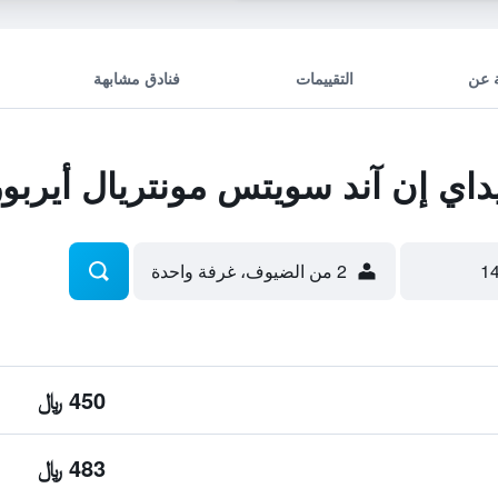
 عن
التقييمات
فنادق مشابهة
اي إن آند سويتس مونتريال أيرب
2 من الضيوف، غرفة واحدة
450 ﷼
483 ﷼