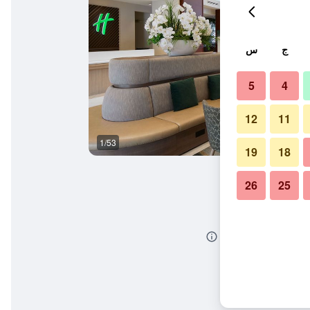
ج
س
5
4
12
11
1/53
ردهة
19
18
26
25
يال أيربورت باي آيتش جي