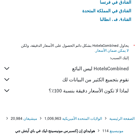
الفنادق في فرنسا
الفنادق في المملكة المتحدة
الفنادق في إيطاليا
الفنادق في تايلاند
*
يحاول HotelsCombined بشكل دائم الحصول على الأسعار الدقيقة، ولكن
لا يمكن ضمان الأسعار
.
إليك السبب:
HotelsCombined ليس البائع
نقوم بتجميع الكثير من البيانات لك
لماذا لا تكون الأسعار دقيقة بنسبة 100٪؟
الصفحة الرئيسية
الولايات المتحدة الأميريكية
1,006,963
ميشيغان
20,984
مونيسينغ
114
هوليداي إن إكسبرس مونيسينج-ليك في باي آيتش جي