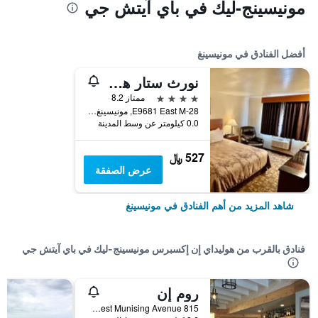
مونيسينج-ليك في باي آيتش جي
أفضل الفنادق في مونيسينغ
نورث ستار هوتل بيكتشرد روكس
4 نجوم
ممتاز 8.2
E9681 East M-28, مونيسينغ, MI, الولايات المتحدة الأميريكية
0.0 كيلومتر عن وسط المدينة
527 ﷼
عرض الصفقة
شاهد المزيد من أهم الفنادق في مونيسينغ
فنادق بالقرب من هوليداي إن إكسبرس مونيسينج-ليك في باي آيتش جي
روم إن
815 West Munising Avenue, مونيسينغ, MI, الولايات المتحدة الأميريكية