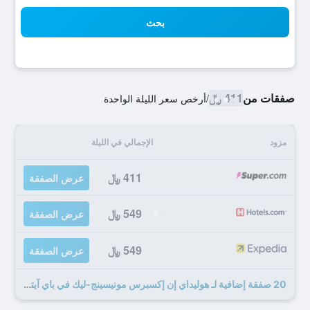
بحث
صفقات من
411 ﷼
/
أرخص سعر الليلة الواحدة
مزود
الإجمالي في الليلة
411 ﷼
عرض الصفقة
549 ﷼
عرض الصفقة
549 ﷼
عرض الصفقة
20 صفقة إضافية لـ هوليداي إن إكسبرس مونيسينج-ليك في باي آيتش جي