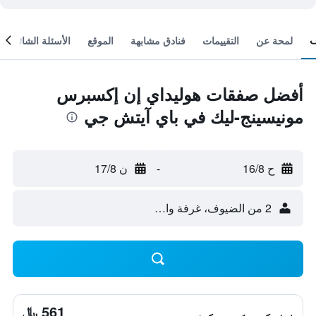
لمحة عن
التقييمات
فنادق مشابهة
الموقع
الأسئلة الشائعة
أفضل صفقات هوليداي إن إكسبرس
مونيسينج-ليك في باي آيتش جي
ح 16/8
-
ن 17/8
2 من الضيوف، غرفة واحدة
561 ﷼