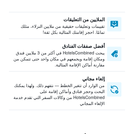
الملايين من التعليقات
تقييمات وتعليقات حقيقية من ملايين النزلاء، مثلك
تمامًا. احجز إقامتك المثالية بكل ثقة!
أفضل صفقات الفنادق
يبحث HotelsCombined في أكثر من 3 ملايين فندق
ومكان إقامة ويجمعهم في مكان واحد حتى تتمكن من
مقارنة أماكن الإقامة المثالية.
إلغاء مجاني
من الوارد أن تتغير الخطط — نتفهم ذلك. ولهذا يمكنك
البحث وحجز فنادق وأماكن إقامة على
HotelsCombined من وكالات السفر التي تقدم خدمة
الإلغاء المجاني