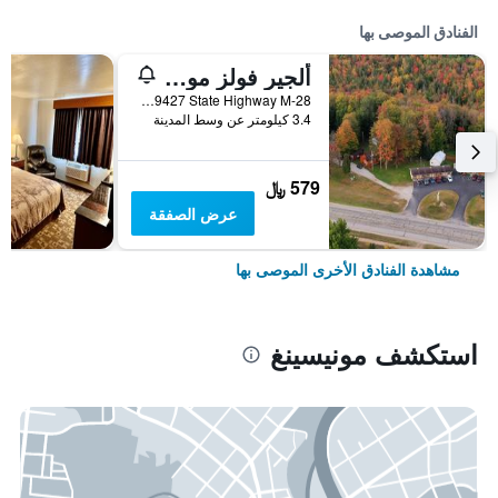
الفنادق الموصى بها
ألجير فولز موتل
E9427 State Highway M-28, مونيسينغ, MI, الولايات المتحدة الأميريكية
3.4 كيلومتر عن وسط المدينة
579 ﷼
عرض الصفقة
مشاهدة الفنادق الأخرى الموصى بها
استكشف مونيسينغ