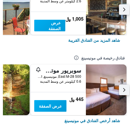
2.6 كيلومتر عن وسط المدينة
1,005 ﷼
عرض
الصفقة
شاهد المزيد من الفنادق القريبة
فنادق رخيصة في مونيسينغ
سوبريور موتل آند سويتس
500 East M-28, مونيسينغ, MI, الولايات المتحدة الأميريكية
0.6 كيلومتر عن وسط المدينة
445 ﷼
عرض الصفقة
شاهد أرخص الفنادق في مونيسينغ