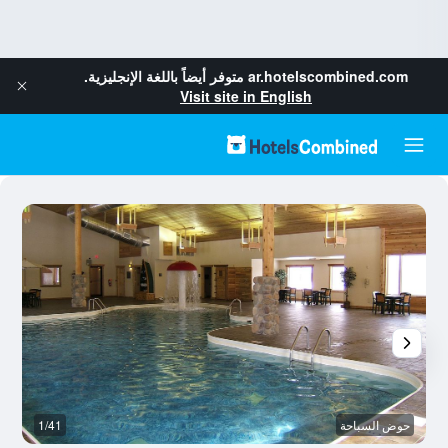
ar.hotelscombined.com
متوفر أيضاً باللغة الإنجليزية.
Visit site in English
حوض السباحة
1/41
غ