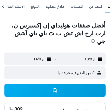
لمحة عن
التقييمات
فنادق مشابهة
الموقع
الأسئلة الشائعة
أفضل صفقات هوليداي إن إكسبرس ن،
ارت ارج اش تش ب تٓ باي باي آيتش
جي
خ 13/8
-
ج 14/8
2 من الضيوف، غرفة واحدة
302 ﷼