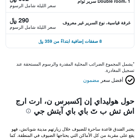
Double room، 1 سرير توأم
سعر الليلة شامل الرسوم
290 ﷼
غرفة قياسية، نوع السرير غير معروف
سعر الليلة شامل الرسوم
8 صفقات إضافية ابتداءً من 359 ﷼
*
يشمل المجموع الضرائب المحلية المقدرة والرسوم المستحقة عند
تسجيل المغادرة.
أفضل سعر
مضمون
حول هوليداي إن إكسبرس ن، ارت ارج
اش تش ب تٓ باي باي آيتش جي
يعتبر الفندق قاعدة ساحرة للضيوف خلال زيارتهم مدينة شوباتش، فهو
يقع على مقربة من كل الأماكن التي يحتاجها الضيوف في المنطقة. كما