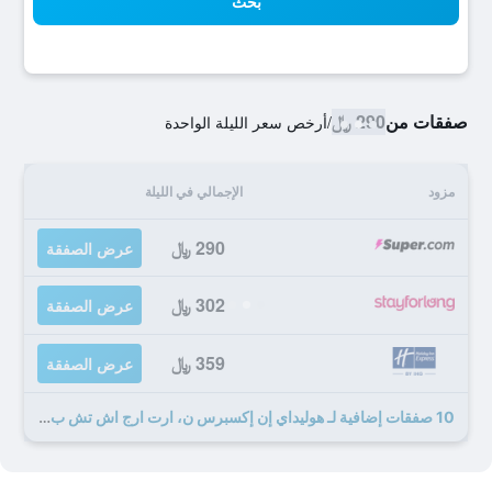
بحث
صفقات من
290 ﷼
/
أرخص سعر الليلة الواحدة
مزود
الإجمالي في الليلة
290 ﷼
عرض الصفقة
302 ﷼
عرض الصفقة
359 ﷼
عرض الصفقة
10 صفقات إضافية لـ هوليداي إن إكسبرس ن، ارت ارج اش تش ب تٓ باي باي آيتش جي