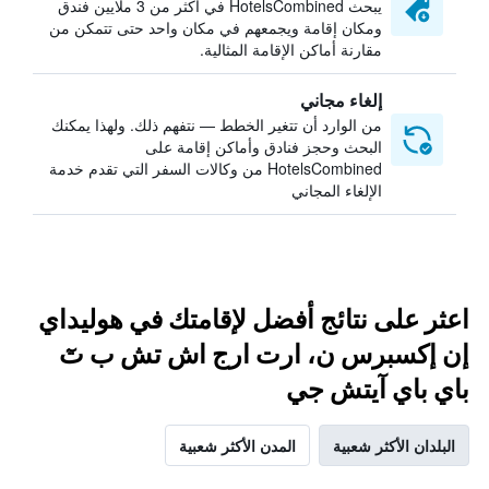
يبحث HotelsCombined في أكثر من 3 ملايين فندق
ومكان إقامة ويجمعهم في مكان واحد حتى تتمكن من
مقارنة أماكن الإقامة المثالية.
إلغاء مجاني
من الوارد أن تتغير الخطط — نتفهم ذلك. ولهذا يمكنك
البحث وحجز فنادق وأماكن إقامة على
HotelsCombined من وكالات السفر التي تقدم خدمة
الإلغاء المجاني
اعثر على نتائج أفضل لإقامتك في هوليداي
إن إكسبرس ن، ارت ارج اش تش ب تٓ
باي باي آيتش جي
البلدان الأكثر شعبية
المدن الأكثر شعبية