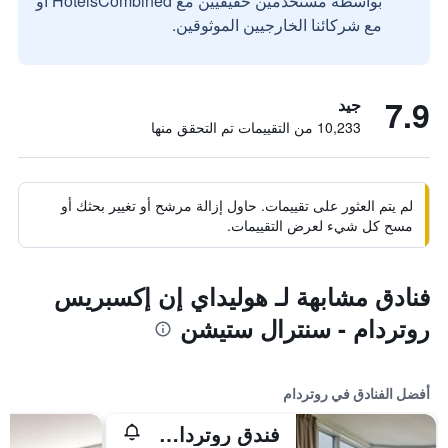
بواسطة مستخدمين حقيقيين مع HotelsCombined أو
مع شركائنا الخارجيين الموثوقين.
7.9
جيد
10,233 من التقييمات تم التحقق منها
لم يتم العثور على تقييمات. حاول إزالة مرشح أو تغيير بحثك أو
مسح كل شيء لعرض التقييمات.
فنادق مشابهة لـ هوليداي إن إكسبريس
روتردام - سنترال ستيشن
أفضل الفنادق في روتردام
فندق روتردام ماريوت