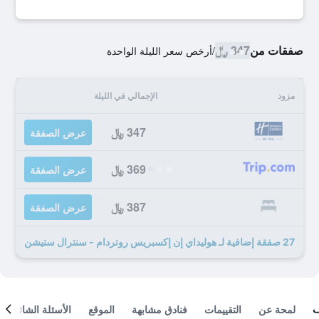
صفقات من
347 ﷼
/
أرخص سعر الليلة الواحدة
مزود
الإجمالي في الليلة
347 ﷼
عرض الصفقة
369 ﷼
عرض الصفقة
387 ﷼
عرض الصفقة
27 صفقة إضافية لـ هوليداي إن إكسبريس روتردام - سنترال ستيشن
لمحة عن
التقييمات
فنادق مشابهة
الموقع
الأسئلة الشائعة