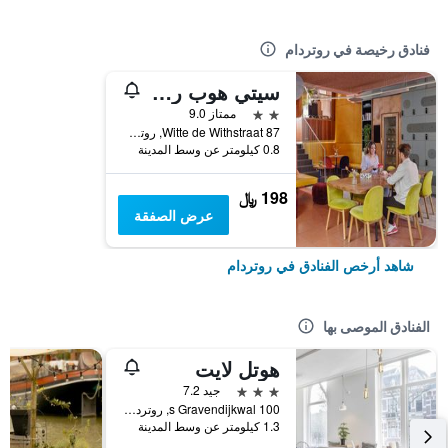
فنادق رخيصة في روتردام
سيتي هوب روتردام
2 نجمتين
ممتاز 9.0
Witte de Withstraat 87, روتردام, مقاطعة جنوب هولندا, هولندا
0.8 كيلومتر عن وسط المدينة
198 ﷼
عرض الصفقة
شاهد أرخص الفنادق في روتردام
الفنادق الموصى بها
هوتل لايت
3 نجوم
جيد 7.2
s Gravendijkwal 100, روتردام, مقاطعة جنوب هولندا, هولندا
1.3 كيلومتر عن وسط المدينة