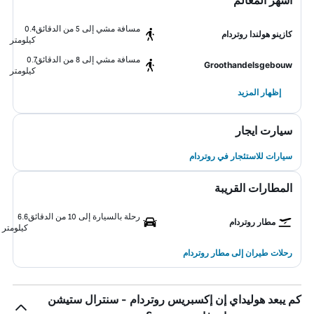
أشهر المعالم
مسافة مشي إلى 5 من الدقائق
0.4
كازينو هولندا روتردام
كيلومتر
مسافة مشي إلى 8 من الدقائق
0.7
Groothandelsgebouw
كيلومتر
إظهار المزيد
سيارت ايجار
سيارات للاستئجار في روتردام
المطارات القريبة
رحلة بالسيارة إلى 10 من الدقائق
6.6
مطار روتردام
كيلومتر
رحلات طيران إلى مطار روتردام
كم يبعد هوليداي إن إكسبريس روتردام - سنترال ستيشن