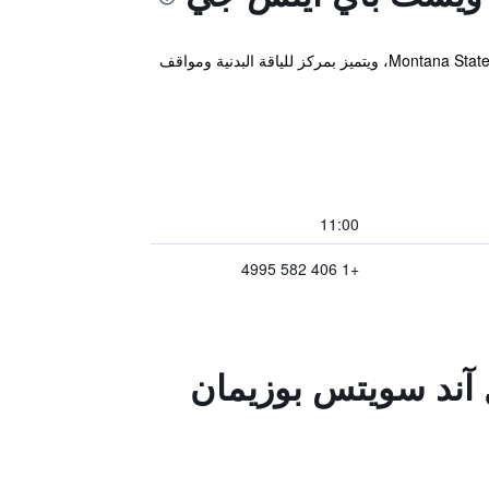
يقع مكان إقامة "Holiday Inn Express & Suites Bozeman West by IHG" في بوزمان، على بعد 6.3 كم من Montana State University، ويتميز بمركز للياقة البدنية ومواقف
11:00
+1 406 582 4995
 آند سويتس بوزيمان