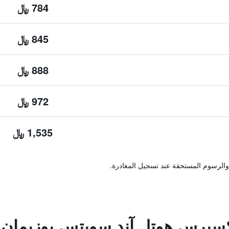
784 ﷼
845 ﷼
888 ﷼
972 ﷼
1,535 ﷼
والرسوم المستحقة عند تسجيل المغادرة.
كسبرس هوتل آند سويتس بوزيمان