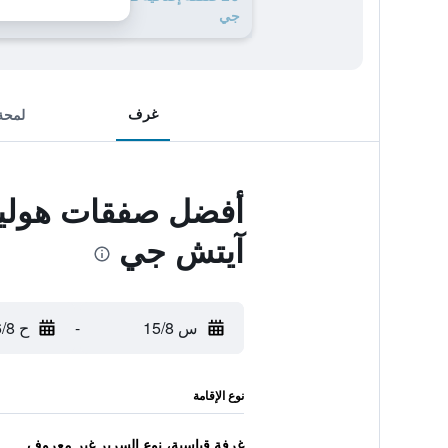
جي
غرف
لمحة
أفضل صفقات هوليد
آيتش جي
س 15/8
-
ح 16/8
نوع الإقامة
غرفة قياسية، نوع السرير غير معروف