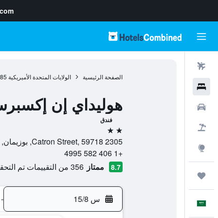
.com
رحلات طيران
الصفحة الرئيسية
الولايات المتحدة الأميريكية
985
فنادق
هوليداي إن إكسبر
سيارات
فندق
حزم العروض
2 نجمتين
2305 Catron Street, 59718, بوزيمان, مونتانا, الولايات المتحدة الأميريكية
استكشاف
+1 406 582 4995
ممتاز
356 من التقييمات تم التحقق منها
8.7
رحلات
س 15/8
-
العَرَبِيَّة