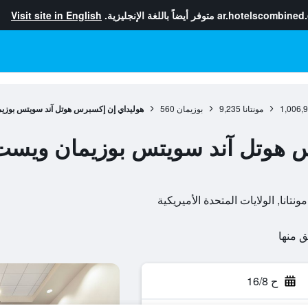
ar.hotelscombined
متوفر أيضاً باللغة الإنجليزية.
Visit site in English
1,006,
مونتانا
9,235
بوزيمان
560
هوليداي إن إكسبرس هوتل آند سويتس بوزي
س هوتل آند سويتس بوزيمان ويست
ح 16/8