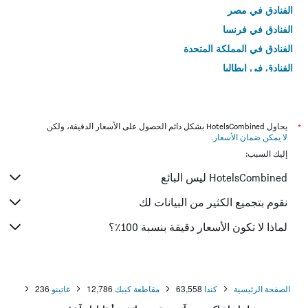
الفنادق في مصر
الفنادق في فرنسا
الفنادق في المملكة المتحدة
الفنادق في إيطاليا
الفنادق في تايلاند
*
يحاول HotelsCombined بشكل دائم الحصول على الأسعار الدقيقة، ولكن
لا يمكن ضمان الأسعار
.
إليك السبب:
HotelsCombined ليس البائع
نقوم بتجميع الكثير من البيانات لك
لماذا لا تكون الأسعار دقيقة بنسبة 100٪؟
الصفحة الرئيسية
كندا
63,558
مقاطعة كيبك
12,786
غاتينو
236