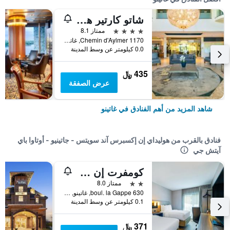
شاتو كارتير هوتل آند ريزورت، آن أسيند كوليكشن ريزورت
4 نجوم
ممتاز 8.1
1170 Chemin d'Aylmer, غاتينو, QC, كندا
0.0 كيلومتر عن وسط المدينة
435 ﷼
عرض الصفقة
شاهد المزيد من أهم الفنادق في غاتينو
فنادق بالقرب من هوليداي إن إكسبرس آند سويتس - جاتينيو - أوتاوا باي
آيتش جي
كومفرت إن جاتينياو
2 نجمتين
ممتاز 8.0
630 boul. la Gappe, غاتينو, QC, كندا
0.1 كيلومتر عن وسط المدينة
371 ﷼