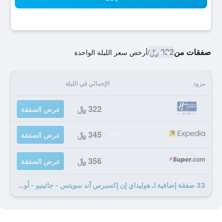
صفقات من
322 ﷼
/
أرخص سعر الليلة الواحدة
مزود
الإجمالي في الليلة
322 ﷼
عرض الصفقة
345 ﷼
عرض الصفقة
356 ﷼
عرض الصفقة
33 صفقة إضافية لـ هوليداي إن إكسبرس آند سويتس - جاتينيو - أوتاوا باي آيتش جي