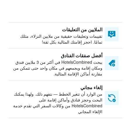
الملايين من التعليقات
تقييمات وتعليقات حقيقية من ملايين النزلاء، مثلك
تمامًا. احجز إقامتك المثالية بكل ثقة!
أفضل صفقات الفنادق
يبحث HotelsCombined في أكثر من 3 ملايين فندق
ومكان إقامة ويجمعهم في مكان واحد حتى تتمكن من
مقارنة أماكن الإقامة المثالية.
إلغاء مجاني
من الوارد أن تتغير الخطط — نتفهم ذلك. ولهذا يمكنك
البحث وحجز فنادق وأماكن إقامة على
HotelsCombined من وكالات السفر التي تقدم خدمة
الإلغاء المجاني