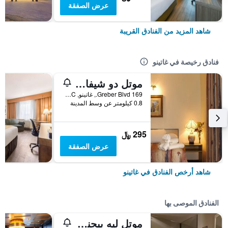
عرض الصفقة
شاهد المزيد من الفنادق القريبة
فنادق رخيصة في غاتينو
موتل دو شيفالير
169 Greber Blvd., غاتينو, QC, كندا
0.8 كيلومتر عن وسط المدينة
295 ﷼
عرض الصفقة
شاهد أرخص الفنادق في غاتينو
الفنادق الموصى بها
موتل ليه بيجنون فيرت