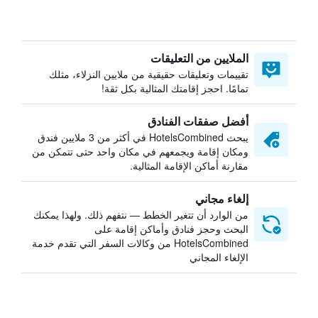
الملايين من التعليقات
تقييمات وتعليقات حقيقية من ملايين النزلاء، مثلك
تمامًا. احجز إقامتك المثالية بكل ثقة!
أفضل صفقات الفنادق
يبحث HotelsCombined في أكثر من 3 ملايين فندق
ومكان إقامة ويجمعهم في مكان واحد حتى تتمكن من
مقارنة أماكن الإقامة المثالية.
إلغاء مجاني
من الوارد أن تتغير الخطط — نتفهم ذلك. ولهذا يمكنك
البحث وحجز فنادق وأماكن إقامة على
HotelsCombined من وكالات السفر التي تقدم خدمة
الإلغاء المجاني