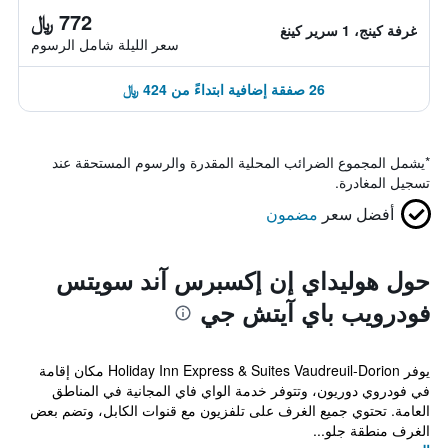
772 ﷼
غرفة كينج، 1 سرير كينغ
سعر الليلة شامل الرسوم
26 صفقة إضافية ابتداءً من 424 ﷼
*
يشمل المجموع الضرائب المحلية المقدرة والرسوم المستحقة عند
تسجيل المغادرة.
أفضل سعر
مضمون
حول هوليداي إن إكسبرس آند سويتس
فودرويب باي آيتش جي
يوفر Holiday Inn Express & Suites Vaudreuil-Dorion مكان إقامة
في فودروي دوريون، وتتوفر خدمة الواي فاي المجانية في المناطق
العامة. تحتوي جميع الغرف على تلفزيون مع قنوات الكابل، وتضم بعض
الغرف منطقة جلو...