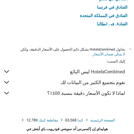
الفنادق في فرنسا
الفنادق في المملكة المتحدة
الفنادق في إيطاليا
الفنادق في تايلاند
*
يحاول HotelsCombined بشكل دائم الحصول على الأسعار الدقيقة، ولكن
لا يمكن ضمان الأسعار
.
إليك السبب:
HotelsCombined ليس البائع
نقوم بتجميع الكثير من البيانات لك
لماذا لا تكون الأسعار دقيقة بنسبة 100٪؟
الصفحة الرئيسية
كندا
63,568
مقاطعة كيبك
12,789
هوليداي إن إكسبرس آند سويتس فودرويب باي آيتش جي