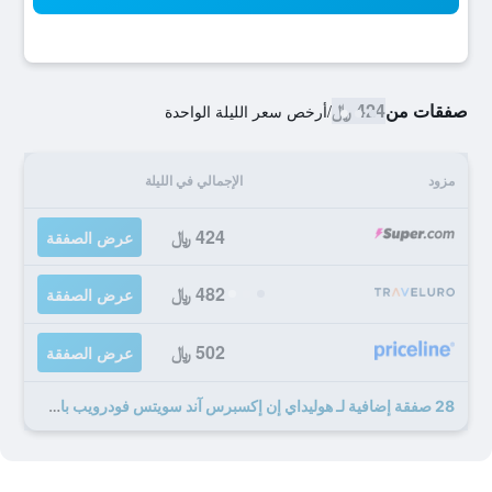
صفقات من
424 ﷼
/
أرخص سعر الليلة الواحدة
مزود
الإجمالي في الليلة
424 ﷼
عرض الصفقة
482 ﷼
عرض الصفقة
502 ﷼
عرض الصفقة
28 صفقة إضافية لـ هوليداي إن إكسبرس آند سويتس فودرويب باي آيتش جي