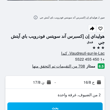
صور لـ هوليداي إن إكسبرس آند سويتس فودرويب باي آيتش جي
هوليداي إن إكسبرس آند سويتس فودرويب باي آيتش
جي
فندق
3 نجوم
Vaudreuil-sur-le-Lac، كندا
+1 450 455 5522
ممتاز
708 من التقييمات تم التحقق منها
8.5
ح 16/8
-
ن 17/8
2 من الضيوف، غرفة واحدة
بحث