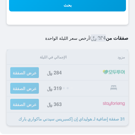
بحث
صفقات من
284 ﷼
/
أرخص سعر الليلة الواحدة
مزود
الإجمالي في الليلة
284 ﷼
عرض الصفقة
319 ﷼
عرض الصفقة
363 ﷼
عرض الصفقة
31 صفقة إضافية لـ هوليداي إن إكسبريس سيدني ماكواري بارك