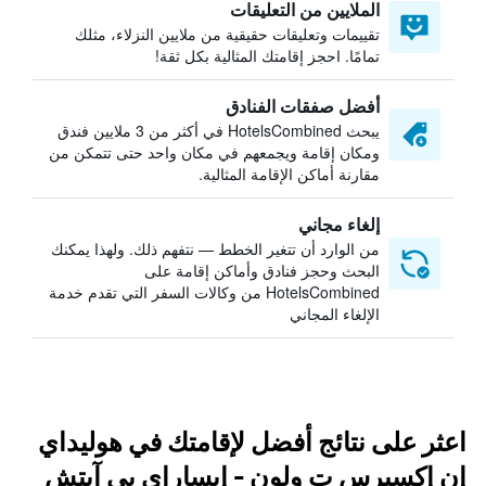
الملايين من التعليقات
تقييمات وتعليقات حقيقية من ملايين النزلاء، مثلك
تمامًا. احجز إقامتك المثالية بكل ثقة!
أفضل صفقات الفنادق
يبحث HotelsCombined في أكثر من 3 ملايين فندق
ومكان إقامة ويجمعهم في مكان واحد حتى تتمكن من
مقارنة أماكن الإقامة المثالية.
إلغاء مجاني
من الوارد أن تتغير الخطط — نتفهم ذلك. ولهذا يمكنك
البحث وحجز فنادق وأماكن إقامة على
HotelsCombined من وكالات السفر التي تقدم خدمة
الإلغاء المجاني
اعثر على نتائج أفضل لإقامتك في هوليداي
إن إكسبرس ت ولون - إيساراي بي آيتش