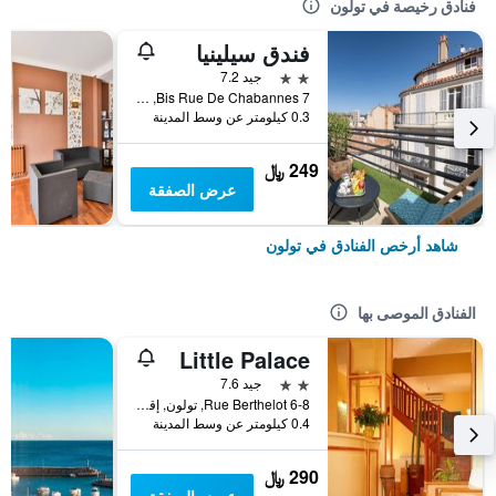
فنادق رخيصة في تولون
فندق سيلينيا
2 نجمتين
جيد 7.2
7 Bis Rue De Chabannes, تولون, إقليم فار, فرنسا
0.3 كيلومتر عن وسط المدينة
249 ﷼
عرض الصفقة
شاهد أرخص الفنادق في تولون
الفنادق الموصى بها
Little Palace
2 نجمتين
جيد 7.6
6-8 Rue Berthelot, تولون, إقليم فار, فرنسا
0.4 كيلومتر عن وسط المدينة
290 ﷼