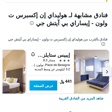
فنادق مشابهة لـ هوليداي إن إكسبرس ت
ولون - إيساراي بي آيتش جي
فنادق بالقرب من هوليداي إن إكسبرس ت ولون - إيساراي بي آيتش جي
إيبيس ستايلز تولون سنتر بورت
3 نجوم
ممتاز 8.3
Place de Besagne, تولون, إقليم فار, فرنسا
3.2 كيلومتر عن وسط المدينة
441 ﷼
عرض الصفقة
شاهد المزيد من الفنادق القريبة