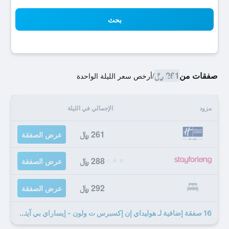
بحث
صفقات من
261 ﷼
/
أرخص سعر الليلة الواحدة
مزود
الإجمالي في الليلة
261 ﷼
عرض الصفقة
288 ﷼
عرض الصفقة
292 ﷼
عرض الصفقة
16 صفقة إضافية لـ هوليداي إن إكسبرس ت ولون - إيساراي بي آيتش جي