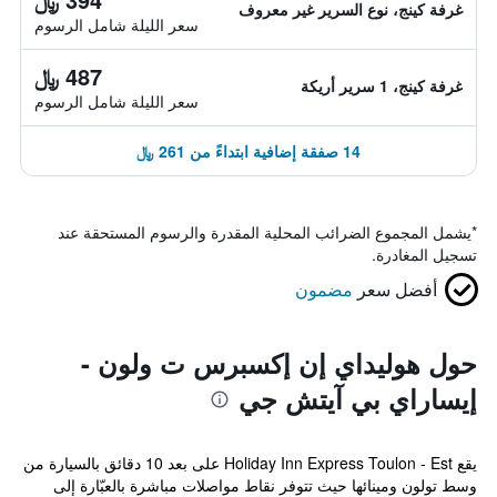
غرفة كينج، نوع السرير غير معروف
سعر الليلة شامل الرسوم
487 ﷼
غرفة كينج، 1 سرير أريكة
سعر الليلة شامل الرسوم
14 صفقة إضافية ابتداءً من 261 ﷼
*
يشمل المجموع الضرائب المحلية المقدرة والرسوم المستحقة عند
تسجيل المغادرة.
أفضل سعر
مضمون
حول هوليداي إن إكسبرس ت ولون -
إيساراي بي آيتش جي
يقع Holiday Inn Express Toulon - Est على بعد 10 دقائق بالسيارة من
وسط تولون ومينائها حيث تتوفر نقاط مواصلات مباشرة بالعبّارة إلى