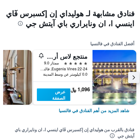
فنادق مشابهة لـ هوليداي إن إكسبرس فٓاي
اينسي ا، ان ونايراري باي آيتش جي
أفضل الفنادق في فالنسيا
منتجع لاس أريناس بالنياريو
5 نجوم
ممتاز 9.0
Eugenia Vines 22-24, فالنسيا, منطقة بلنسية, أسبانيا
0.0 كيلومتر عن وسط المدينة
1,096 ﷼
عرض
الصفقة
شاهد المزيد من أهم الفنادق في فالنسيا
فنادق بالقرب من هوليداي إن إكسبرس فٓاي اينسي ا، ان ونايراري باي
آيتش جي