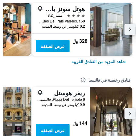
هوتل سونز بالنثيا
4 نجوم
ممتاز 8.2
Avda Comarques Del Pais Valenci, 150, فالنسيا, منطقة بلنسية, أسبانيا
0.2 كيلومتر عن وسط المدينة
328 ﷼
عرض الصفقة
شاهد المزيد من الفنادق القريبة
فنادق رخيصة في فالنسيا
ريفر هوستل
Plaza Del Temple 6, فالنسيا, منطقة بلنسية, أسبانيا
0.9 كيلومتر عن وسط المدينة
144 ﷼
عرض الصفقة