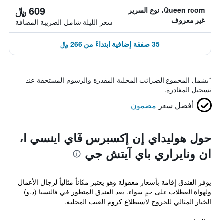
609 ﷼
Queen room، نوع السرير
غير معروف
سعر الليلة شامل الصريبة المضافة
35 صفقة إضافية ابتداءً من 266 ﷼
*
يشمل المجموع الضرائب المحلية المقدرة والرسوم المستحقة عند
تسجيل المغادرة.
أفضل سعر
مضمون
حول هوليداي إن إكسبرس فٓاي اينسي ا،
ان ونايراري باي آيتش جي
يوفر الفندق إقامة بأسعار معقولة وهو يعتبر مكاناً مثالياً لرجال الأعمال
ولهواة العطلات على حدٍ سواء. يعد الفندق المتطور في فالنسيا (د.و)
الخيار المثالي للخروج لاستطلاع كروم العنب المحلية.