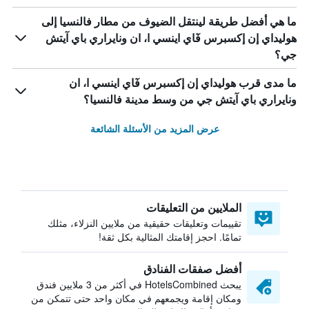
ما هي أفضل طريقة لينتقل الضيوف من مطار فالنسيا إلى
هوليداي إن إكسبرس فٓاي اينسي ا، ان ونايراري باي آيتش
جي؟
ما مدى قرب هوليداي إن إكسبرس فٓاي اينسي ا، ان
ونايراري باي آيتش جي من وسط مدينة فالنسيا؟
عرض المزيد من الأسئلة الشائعة
الملايين من التعليقات
تقييمات وتعليقات حقيقية من ملايين النزلاء، مثلك
تمامًا. احجز إقامتك المثالية بكل ثقة!
أفضل صفقات الفنادق
يبحث HotelsCombined في أكثر من 3 ملايين فندق
ومكان إقامة ويجمعهم في مكان واحد حتى تتمكن من