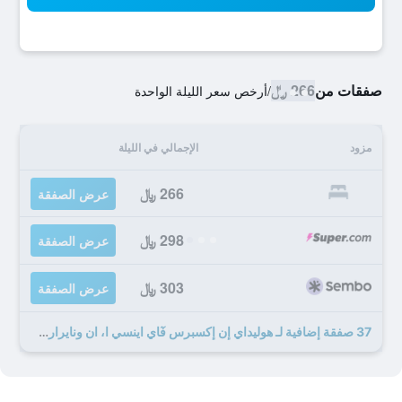
صفقات من
266 ﷼
/
أرخص سعر الليلة الواحدة
مزود
الإجمالي في الليلة
266 ﷼
عرض الصفقة
298 ﷼
عرض الصفقة
303 ﷼
عرض الصفقة
37 صفقة إضافية لـ هوليداي إن إكسبرس فٓاي اينسي ا، ان ونايراري باي آيتش جي