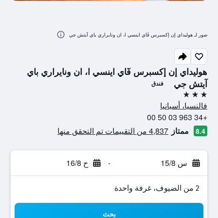
صور لـ هوليداي إن إكسبرس فٓاي اينسي ا، ان ونايراري باي آيتش جي
هوليداي إن إكسبرس فٓاي اينسي ا، ان ونايراري باي
آيتش جي
فندق
3 نجوم
فالنسيا، أسبانيا
+34 963 03 50 00
ممتاز
4,837 من التقييمات تم التحقق منها
8.4
س 15/8
-
ح 16/8
2 من الضيوف، غرفة واحدة
بحث