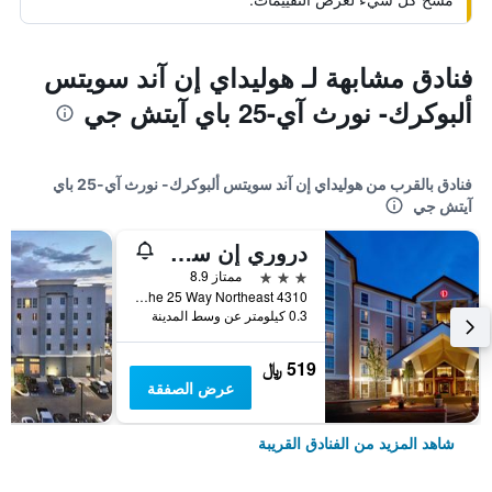
فنادق مشابهة لـ هوليداي إن آند سويتس
ألبوكرك- نورث آي-25 باي آيتش جي
فنادق بالقرب من هوليداي إن آند سويتس ألبوكرك- نورث آي-25 باي
آيتش جي
دروري إن سويتس ألباكركي نورث
3 نجوم
ممتاز 8.9
4310 The 25 Way Northeast, ألبوكيركي, NM, الولايات المتحدة الأميريكية
0.3 كيلومتر عن وسط المدينة
519 ﷼
عرض الصفقة
شاهد المزيد من الفنادق القريبة