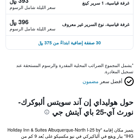
393 ﷼
غرفة قياسية، 1 سرير كينغ
سعر الليلة شامل الرسوم
396 ﷼
غرفة قياسية، نوع السرير غير معروف
سعر الليلة شامل الرسوم
30 صفقة إضافية ابتداءً من 375 ﷼
*
يشمل المجموع الضرائب المحلية المقدرة والرسوم المستحقة عند
تسجيل المغادرة.
أفضل سعر
مضمون
حول هوليداي إن آند سويتس ألبوكرك-
نورث آي-25 باي آيتش جي
يتميز مكان إقامة "Holiday Inn & Suites Albuquerque-North I-25 by
IHG" ببار ويقع في ألباكيركي في نيو مكسيكو على بُعد 9 كم من