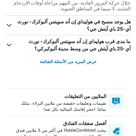
خلال حركة المرور العادية. من المهم مراعاة أوقات الازدحام
الشديد، لا سيما في المناطق الحيوية.
هل يوجد مسبح في هوليداي إن آند سويتس ألبوكرك- نورث
آي-25 باي آيتش جي؟
ما مدى قرب هوليداي إن آند سويتس ألبوكرك- نورث
آي-25 باي آيتش جي من وسط مدينة ألبوكيركي؟
عرض المزيد من الأسئلة الشائعة
الملايين من التعليقات
تقييمات وتعليقات حقيقية من ملايين النزلاء، مثلك
تمامًا. احجز إقامتك المثالية بكل ثقة!
أفضل صفقات الفنادق
يبحث HotelsCombined في أكثر من 3 ملايين فندق