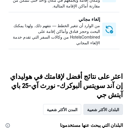
ومكان إقامة ويجمعهم في مكان واحد حتى تتمكن من
مقارنة أماكن الإقامة المثالية.
إلغاء مجاني
من الوارد أن تتغير الخطط — نتفهم ذلك. ولهذا يمكنك
البحث وحجز فنادق وأماكن إقامة على
HotelsCombined من وكالات السفر التي تقدم خدمة
الإلغاء المجاني
اعثر على نتائج أفضل لإقامتك في هوليداي
إن آند سويتس ألبوكرك- نورث آي-25 باي
آيتش جي
البلدان الأكثر شعبية
المدن الأكثر شعبية
البلدان التي يبحث عنها مستخدمونا