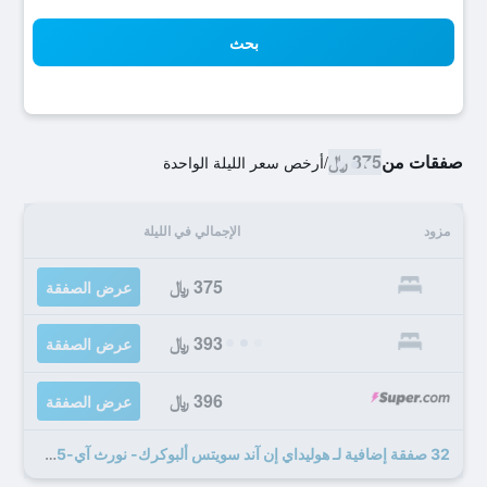
بحث
صفقات من
375 ﷼
/
أرخص سعر الليلة الواحدة
مزود
الإجمالي في الليلة
375 ﷼
عرض الصفقة
393 ﷼
عرض الصفقة
396 ﷼
عرض الصفقة
32 صفقة إضافية لـ هوليداي إن آند سويتس ألبوكرك- نورث آي-25 باي آيتش جي