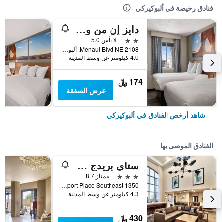
فنادق رخيصة في ألبوكيركي
دايز إن من ويندام ألبوكيركي، الشمال الشرقي
2 نجمتين
لا بأس 5.0
2108 Menaul Blvd NE, ألبوكيركي, NM, الولايات المتحدة الأميريكية
4.0 كيلومتر عن وسط المدينة
174 ﷼
عرض الصفقة
شاهد أرخص الفنادق في ألبوكيركي
الفنادق الموصى بها
ستاي بريدج سويتس ألبوكورك - أيربورت بي آيتش جي
3 نجوم
ممتاز 8.7
1350 Sunport Place Southeast, ألبوكيركي, NM, الولايات المتحدة الأميريكية
4.3 كيلومتر عن وسط المدينة
430 ﷼