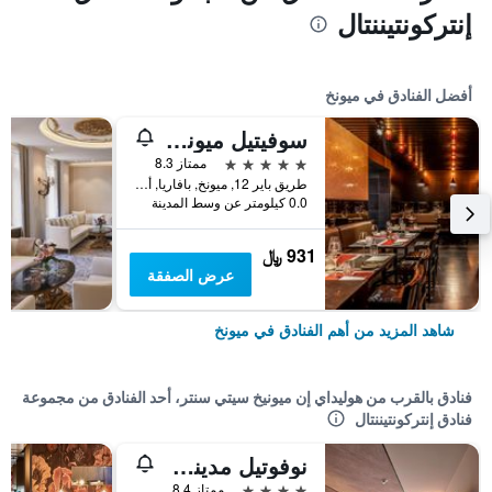
إنتركونتيننتال
أفضل الفنادق في ميونخ
سوفيتيل ميونيخ بايربوست
5 نجوم
ممتاز 8.3
طريق باير 12, ميونخ, بافاريا, ألمانيا
0.0 كيلومتر عن وسط المدينة
931 ﷼
عرض الصفقة
شاهد المزيد من أهم الفنادق في ميونخ
فنادق بالقرب من هوليداي إن ميونيخ سيتي سنتر، أحد الفنادق من مجموعة
فنادق إنتركونتيننتال
نوفوتيل مدينة ميونخ
4 نجوم
ممتاز 8.4