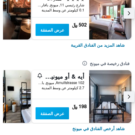
شارع رئيسي 11, ميونخ, بافاريا, ألمانيا
0.1 كيلومتر عن وسط المدينة
502 ﷼
عرض الصفقة
شاهد المزيد من الفنادق القريبة
فنادق رخيصة في ميونخ
أيه & أو ميونيخ هاكربروكه
Arnulfstrasse 102, ميونخ, بافاريا, ألمانيا
2.7 كيلومتر عن وسط المدينة
198 ﷼
عرض الصفقة
شاهد أرخص الفنادق في ميونخ