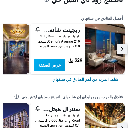
أفضل الفنادق في شنغهاي
ريجينت شانغهاي بودونج
5 نجوم
ممتاز 9.1
210 Century Avenue, شنغهاي, الصين
0.0 كيلومتر عن وسط المدينة
626 ﷼
عرض الصفقة
شاهد المزيد من أهم الفنادق في شنغهاي
فنادق بالقرب من هوليداي إن شانغهاي نانجينج رود باي آيتش جي
سنترال هوتل شنجهاي
4 نجوم
ممتاز 8.7
No 555 Jiujiang Road, شنغهاي, الصين
0.1 كيلومتر عن وسط المدينة