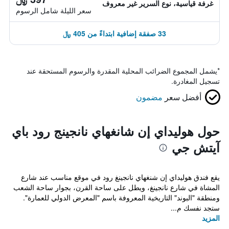
غرفة قياسية، نوع السرير غير معروف
سعر الليلة شامل الرسوم
33 صفقة إضافية ابتداءً من 405 ﷼
*
يشمل المجموع الضرائب المحلية المقدرة والرسوم المستحقة عند
تسجيل المغادرة.
أفضل سعر
مضمون
حول هوليداي إن شانغهاي نانجينج رود باي
آيتش جي
يقع فندق هوليداي إن شنغهاي نانجينغ رود في موقع مناسب عند شارع
المشاة في شارع نانجينغ، ويطل على ساحة القرن، بجوار ساحة الشعب
ومنطقة "البوند" التاريخية المعروفة باسم "المعرض الدولي للعمارة".
ستجد نفسك م...
المزيد