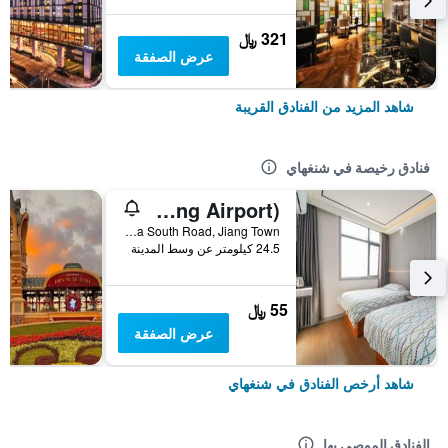
321 ﷼
عرض الصفقة
شاهد المزيد من الفنادق القريبة
فنادق رخيصة في شنغهاي
Pod Inn (Shanghai Pudong Airport)
No. 10 Shuizha South Road, Jiang Town, شنغهاي, الصين
24.5 كيلومتر عن وسط المدينة
55 ﷼
عرض الصفقة
شاهد أرخص الفنادق في شنغهاي
الفنادق الموصى بها