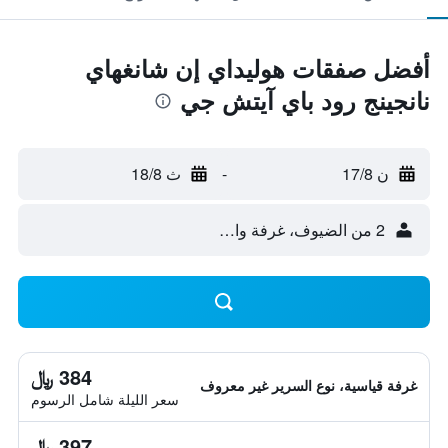
أفضل صفقات هوليداي إن شانغهاي
نانجينج رود باي آيتش جي
ن 17/8
-
ث 18/8
2 من الضيوف، غرفة واحدة
384 ﷼
غرفة قياسية، نوع السرير غير معروف
سعر الليلة شامل الرسوم
397 ﷼