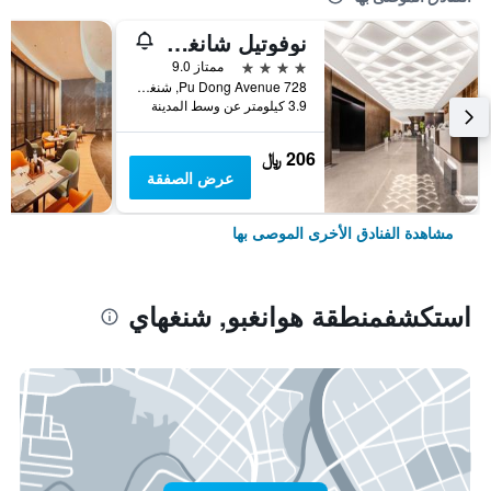
نوفوتيل شانغهاي أتلانتس
4 نجوم
ممتاز 9.0
728 Pu Dong Avenue, شنغهاي, الصين
3.9 كيلومتر عن وسط المدينة
206 ﷼
عرض الصفقة
مشاهدة الفنادق الأخرى الموصى بها
استكشفمنطقة هوانغبو, شنغهاي