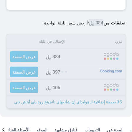
صفقات من
384 ﷼
/
أرخص سعر الليلة الواحدة
مزود
الإجمالي في الليلة
384 ﷼
عرض الصفقة
397 ﷼
عرض الصفقة
405 ﷼
عرض الصفقة
35 صفقة إضافية لـ هوليداي إن شانغهاي نانجينج رود باي آيتش جي
لمحة عن
التقييمات
فنادق مشابهة
الموقع
الأسئلة الشائعة