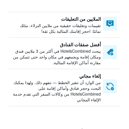
الملايين من التعليقات
تقييمات وتعليقات حقيقية من ملايين النزلاء، مثلك
تمامًا. احجز إقامتك المثالية بكل ثقة!
أفضل صفقات الفنادق
يبحث HotelsCombined في أكثر من 3 ملايين فندق
ومكان إقامة ويجمعهم في مكان واحد حتى تتمكن من
مقارنة أماكن الإقامة المثالية.
إلغاء مجاني
من الوارد أن تتغير الخطط — نتفهم ذلك. ولهذا يمكنك
البحث وحجز فنادق وأماكن إقامة على
HotelsCombined من وكالات السفر التي تقدم خدمة
الإلغاء المجاني