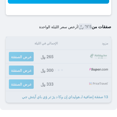
صفقات من
265 ﷼
/
أرخص سعر الليلة الواحدة
مزود
الإجمالي في الليلة
265 ﷼
عرض الصفقة
300 ﷼
عرض الصفقة
333 ﷼
عرض الصفقة
13 صفقة إضافية لـ هوليداي إن وكا د يرٓ تر ؤي باي آيتش جي