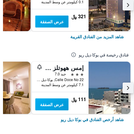
0.1 كيلومتر عن وسط المدينة
321 ﷼
عرض الصفقة
شاهد المزيد من الفنادق القريبة
فنادق رخيصة في بوكا ديل ريو
إمس ههوتلز بوكا ديل ريو
3 نجوم
جيد 7.0
Calle Doce No 22, بوكا ديل ريو, ولاية فيراكروز, المكسيك
7.1 كيلومتر عن وسط المدينة
111 ﷼
عرض الصفقة
شاهد أرخص الفنادق في بوكا ديل ريو