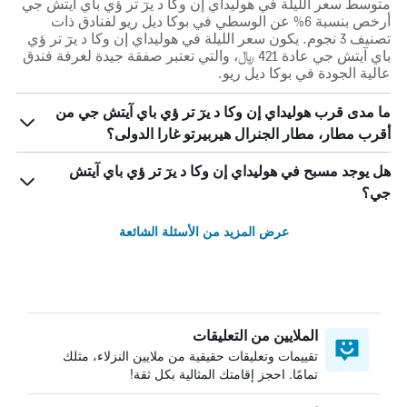
متوسط سعر الليلة في هوليداي إن وكا د يرٓ تر ؤي باي آيتش جي
أرخص بنسبة 6% عن الوسطي في بوكا ديل ريو لفنادق ذات
تصنيف 3 نجوم. يكون سعر الليلة في هوليداي إن وكا د يرٓ تر ؤي
باي آيتش جي عادة 421 ﷼، والتي تعتبر صفقة جيدة لغرفة فندق
عالية الجودة في بوكا ديل ريو.
ما مدى قرب هوليداي إن وكا د يرٓ تر ؤي باي آيتش جي من
أقرب مطار، مطار الجنرال هيربيرتو غارا الدولى؟
هل يوجد مسبح في هوليداي إن وكا د يرٓ تر ؤي باي آيتش
جي؟
عرض المزيد من الأسئلة الشائعة
الملايين من التعليقات
تقييمات وتعليقات حقيقية من ملايين النزلاء، مثلك
تمامًا. احجز إقامتك المثالية بكل ثقة!