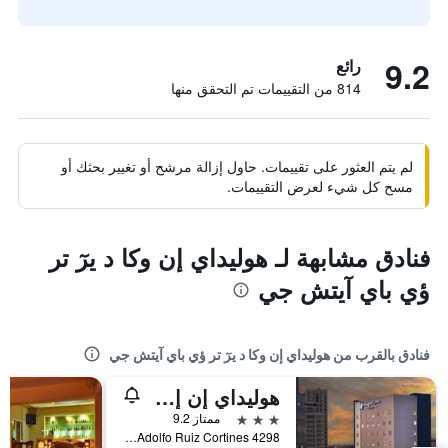
9.2
رائع
814 من التقييمات تم التحقق منها
لم يتم العثور على تقييمات. حاول إزالة مرشح أو تغيير بحثك أو
مسح كل شيء لعرض التقييمات.
فنادق مشابهة لـ هوليداي إن وكا د يرٓ تر
ؤي باي آيتش جي
فنادق بالقرب من هوليداي إن وكا د يرٓ تر ؤي باي آيتش جي
هوليداي إن إكسبرس ٓيارا كراز س وكا د يل ريو باي آيتش جي
3 نجوم
ممتاز 9.2
Blvd Adolfo Ruiz Cortines 4298, بوكا ديل ريو, ولاية فيراكروز, المكسيك