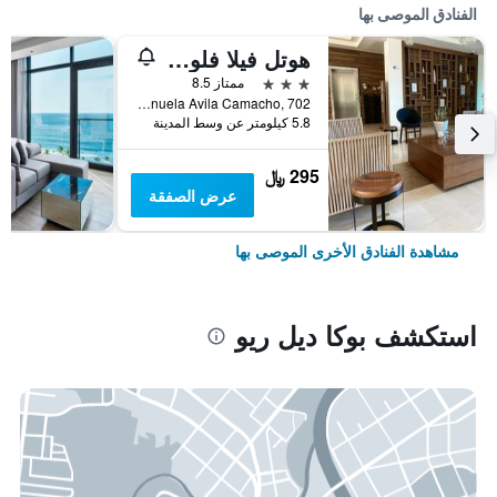
الفنادق الموصى بها
هوتل فيلا فلوريدا فيراكروز
3 نجوم
ممتاز 8.5
Boulevard Manuela Avila Camacho, 702, بوكا ديل ريو, ولاية فيراكروز, المكسيك
5.8 كيلومتر عن وسط المدينة
295 ﷼
عرض الصفقة
مشاهدة الفنادق الأخرى الموصى بها
استكشف بوكا ديل ريو