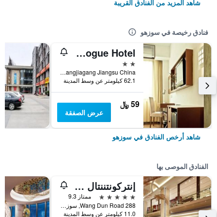
شاهد المزيد من الفنادق القريبة
فنادق رخيصة في سوزهو
Zhangjiagang Newstay Vogue Hotel
2 نجمتين
No.84 Chang'an South Rd. Zhangjiagang Jiangsu China, سوزهو, الصين
62.1 كيلومتر عن وسط المدينة
59 ﷼
عرض الصفقة
شاهد أرخص الفنادق في سوزهو
الفنادق الموصى بها
إنتركونتننتال سوتشو باي آيتش جي
5 نجوم
ممتاز 9.3
288 Wang Dun Road, سوزهو, الصين
11.0 كيلومتر عن وسط المدينة