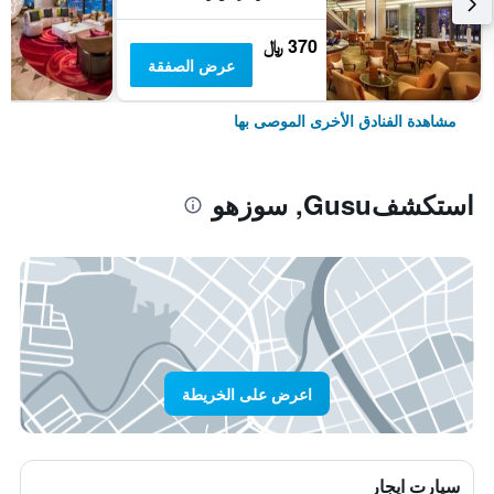
370 ﷼
عرض الصفقة
مشاهدة الفنادق الأخرى الموصى بها
استكشفGusu, سوزهو
اعرض على الخريطة
سيارت ايجار