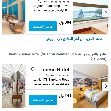
5 نجوم
ممتاز 9.7
No. 8 Chongben Road, Tongli Town, سوزهو, الصين
0.0 كيلومتر عن وسط المدينة
304 ﷼
عرض الصفقة
شاهد المزيد من أهم الفنادق في سوزهو
فنادق بالقرب من Xiangxuehai Hotel (Suzhou Panmen Scenic
Area)
Suzhou Overseas Chinese Hotel
3 نجوم
جيد 7.3
No.178 Sanxiang Road, سوزهو, الصين
2.2 كيلومتر عن وسط المدينة
141 ﷼
عرض الصفقة