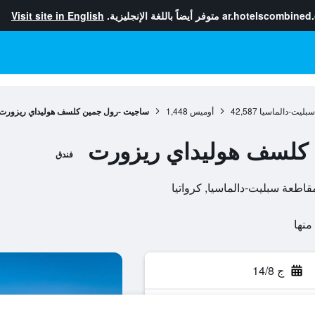
ar.hotelscombined
متوفر أيضاً باللغة الإنجليزية.
Visit site in English
بليت-دالماسيا
42,587
أوميس
1,448
ساجيت -رول جمين كلسف هوليداي ريزورت
كلسف هوليداي ريزورت
فندق
ج 14/8