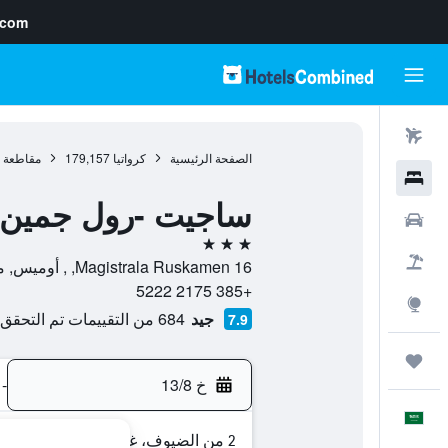
.com
رحلات طيران
الصفحة الرئيسية
كرواتيا
179,157
مقاطعة س
فنادق
ساجيت -رول جمين 
سيارات
3 نجوم
حزم العروض
Magistrala Ruskamen 16, , أوميس, مقاطعة سبليت-دالماسيا, كرواتيا
+385 2175 5222
استكشاف
جيد
684 من التقييمات تم التحقق منها
7.9
رحلات
خ 13/8
-
العَرَبِيَّة
2 من الضيوف، غرفة واحدة