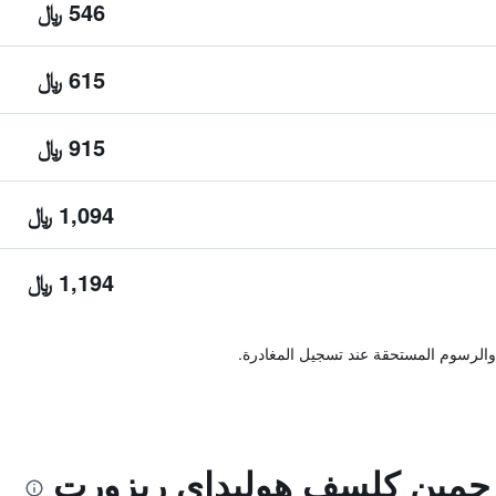
546 ﷼
615 ﷼
915 ﷼
1,094 ﷼
1,194 ﷼
والرسوم المستحقة عند تسجيل المغادرة.
جمين كلسف هوليداي ريزورت