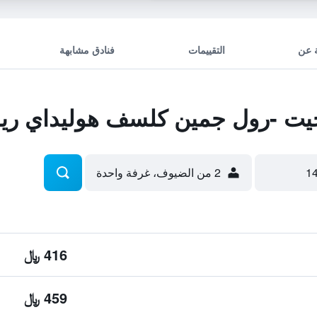
 عن
التقييمات
فنادق مشابهة
ت -رول جمين كلسف هوليداي ري
2 من الضيوف، غرفة واحدة
416 ﷼
459 ﷼