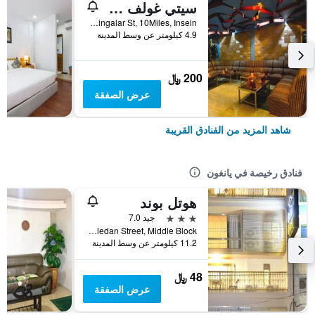
سيتي غولف ريزورت هوتل
Thirimingalar St, 10Miles, Insein, يانغون, ميانمار (بورما)
4.9 كيلومتر عن وسط المدينة
200 ﷼
عرض الصفقة
شاهد المزيد من الفنادق القريبة
فنادق رخيصة في يانغون
هوتل بوند
3 نجوم
جيد 7.0
No. 49 Hledan Street, Middle Block, يانغون, ميانمار (بورما)
11.2 كيلومتر عن وسط المدينة
48 ﷼
عرض الصفقة