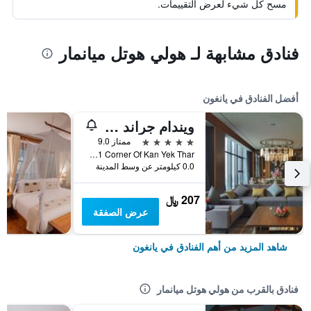
مسح كل شيء لعرض التقييمات.
فنادق مشابهة لـ هولي هوتل ميانمار
أفضل الفنادق في يانغون
ويندام جراند يانجون هوتل
5 نجوم
ممتاز 9.0
No 11 Corner Of Kan Yek Thar, يانغون, ميانمار (بورما)
0.0 كيلومتر عن وسط المدينة
207 ﷼
عرض الصفقة
شاهد المزيد من أهم الفنادق في يانغون
فنادق بالقرب من هولي هوتل ميانمار