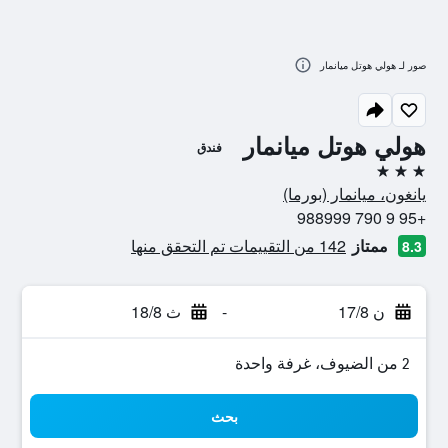
صور لـ هولي هوتل ميانمار
هولي هوتل ميانمار
فندق
3 نجوم
يانغون، ميانمار (بورما)
+95 9 790 988999
ممتاز
142 من التقييمات تم التحقق منها
8.3
ن 17/8
-
ث 18/8
2 من الضيوف، غرفة واحدة
بحث