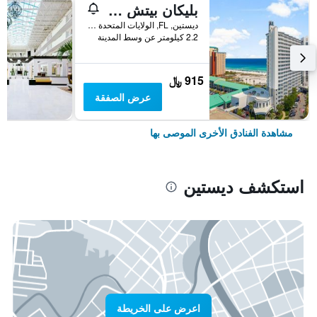
بليكان بيتش ريزورت باي بانهاندل جيتاوايز
ديستين, FL, الولايات المتحدة الأميريكية
2.2 كيلومتر عن وسط المدينة
915 ﷼
عرض الصفقة
مشاهدة الفنادق الأخرى الموصى بها
استكشف ديستين
اعرض على الخريطة