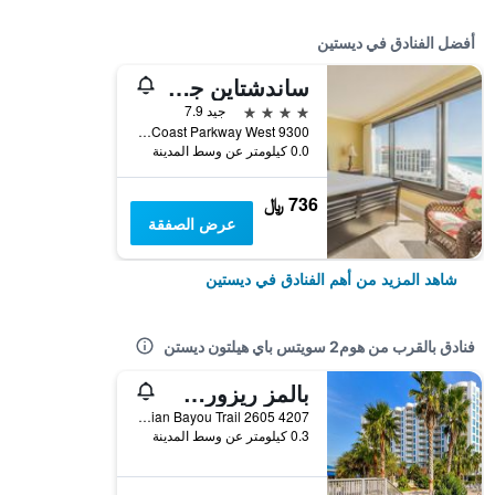
أفضل الفنادق في ديستين
ساندشتاين جولف آند بيتش ريزورت
4 نجوم
جيد 7.9
9300 Emerald Coast Parkway West, ديستين, FL, الولايات المتحدة الأميريكية
0.0 كيلومتر عن وسط المدينة
736 ﷼
عرض الصفقة
شاهد المزيد من أهم الفنادق في ديستين
فنادق بالقرب من هوم2 سويتس باي هيلتون ديستن
بالمز ريزورت نمبر 2605 جي اس ب ار
4207 Indian Bayou Trail 2605, ديستين, FL, الولايات المتحدة الأميريكية
0.3 كيلومتر عن وسط المدينة