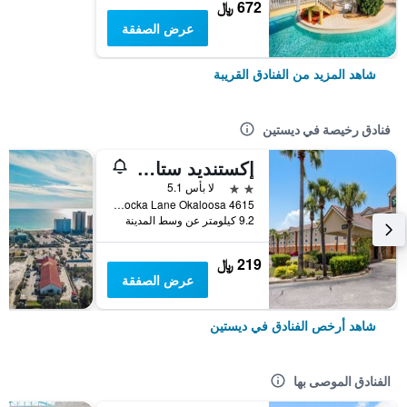
672 ﷼
عرض الصفقة
شاهد المزيد من الفنادق القريبة
فنادق رخيصة في ديستين
إكستنديد ستاي أميريكا سيليكت سويتس - ديستين - يوس 98 - إميرالد كوست بكوي
2 نجمتين
لا بأس 5.1
4615 Opa Locka Lane Okaloosa, ديستين, FL, الولايات المتحدة الأميريكية
9.2 كيلومتر عن وسط المدينة
219 ﷼
عرض الصفقة
شاهد أرخص الفنادق في ديستين
الفنادق الموصى بها