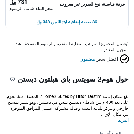
731 ﷼
غرفة قياسية، نوع السرير غير معروف
سعر الليلة شامل الرسوم
36 صفقة إضافية ابتداءً من 348 ﷼
*
يشمل المجموع الضرائب المحلية المقدرة والرسوم المستحقة عند
تسجيل المغادرة.
أفضل سعر
مضمون
حول هوم2 سويتس باي هيلتون ديستن
يقع مكان إقامة "Home2 Suites by Hilton Destin"، المصنف ب3 نجوم،
على بعد 400 م من شاطئ ديستين بيتش في ديستين، وهو يتميز بمسبح
خارجي ومركز للياقة البدنية وصالة مشتركة. تشمل المرافق المتوفرة
في مكان الإق...
المزيد
من الجيد أن تعلم