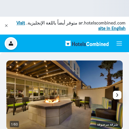
ar.hotelscombined.com
متوفر أيضاً باللغة الإنجليزية.
Visit
site in English
شرفة مرصوفة
1/60
غر