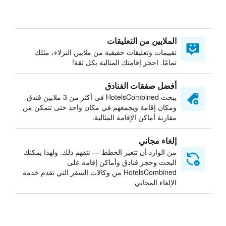
الملايين من التعليقات
تقييمات وتعليقات حقيقية من ملايين النزلاء، مثلك
تمامًا. احجز إقامتك المثالية بكل ثقة!
أفضل صفقات الفنادق
يبحث HotelsCombined في أكثر من 3 ملايين فندق
ومكان إقامة ويجمعهم في مكان واحد حتى تتمكن من
مقارنة أماكن الإقامة المثالية.
إلغاء مجاني
من الوارد أن تتغير الخطط — نتفهم ذلك. ولهذا يمكنك
البحث وحجز فنادق وأماكن إقامة على
HotelsCombined من وكالات السفر التي تقدم خدمة
الإلغاء المجاني