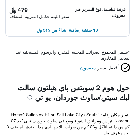
479 ﷼
غرفة قياسية، نوع السرير غير
معروف
سعر الليلة شامل الصريبة المضافة
13 صفقة إضافية ابتداءً من 315 ﷼
*
يشمل المجموع الضرائب المحلية المقدرة والرسوم المستحقة عند
تسجيل المغادرة.
أفضل سعر
مضمون
حول هوم 2 سويتس باي هيلتون سالت
ليك سيتي/ساوث جوردان، يو تي
يتميز مكان إقامة "Home2 Suites by Hilton Salt Lake City / South
Jordan" بتراس ومرافق للشواء ويقع في ساوث جوردان على بُعد 27
كم من ذا تيبيلناكل و26 كم من سولت بالاس. لدى هذا الفندق المصنف 3
نجوم غرف مك...