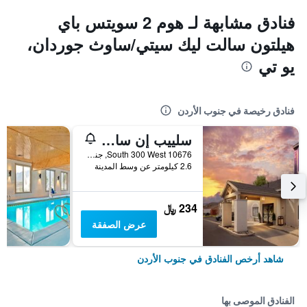
فنادق مشابهة لـ هوم 2 سويتس باي
هيلتون سالت ليك سيتي/ساوث جوردان،
يو تي
فنادق رخيصة في جنوب الأردن
سلييب إن ساوث جوردان - ساندي
10676 South 300 West, جنوب الأردن, UT, الولايات المتحدة الأميريكية
2.6 كيلومتر عن وسط المدينة
234 ﷼
عرض الصفقة
شاهد أرخص الفنادق في جنوب الأردن
الفنادق الموصى بها