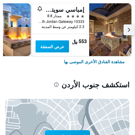
إمباسي سويتس باي هيلتون ساوث جوردن سالت ليك سيتي
4 نجوم
ممتاز 8.8
10333 South Jordan Gateway, جنوب الأردن, UT, الولايات المتحدة الأميريكية
2.3 كيلومتر عن وسط المدينة
553 ﷼
عرض الصفقة
مشاهدة الفنادق الأخرى الموصى بها
استكشف جنوب الأردن