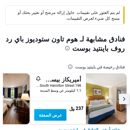
لم يتم العثور على تقييمات. حاول إزالة مرشح أو تغيير بحثك أو
مسح كل شيء لعرض التقييمات.
فنادق مشابهة لـ هوم تاون ستوديوز باي رد
روف باينتيد بوست
فنادق رخيصة في باينتيد بوست
أميريكاز بيست فاليو إن بينتيد بوست
196 South Hamilton Street, باينتيد بوست, NY, الولايات المتحدة الأميريكية
1.1 كيلومتر عن وسط المدينة
237 ﷼
عرض الصفقة
شاهد أرخص الفنادق في باينتيد بوست