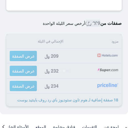
صفقات من
209 ﷼
/
أرخص سعر الليلة الواحدة
مزود
الإجمالي في الليلة
209 ﷼
عرض الصفقة
232 ﷼
عرض الصفقة
234 ﷼
عرض الصفقة
18 صفقة إضافية لـ هوم تاون ستوديوز باي رد روف باينتيد بوست
لمحة عن
التقييمات
فنادق مشابهة
الموقع
الأسئلة الشائعة