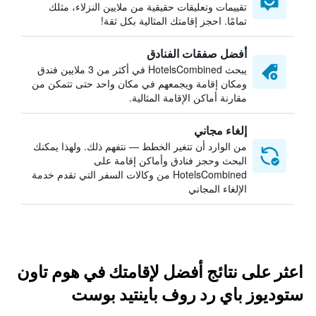
تقييمات وتعليقات حقيقية من ملايين النزلاء، مثلك
تمامًا. احجز إقامتك المثالية بكل ثقة!
أفضل صفقات الفنادق
يبحث HotelsCombined في أكثر من 3 ملايين فندق
ومكان إقامة ويجمعهم في مكان واحد حتى تتمكن من
مقارنة أماكن الإقامة المثالية.
إلغاء مجاني
من الوارد أن تتغير الخطط — نتفهم ذلك. ولهذا يمكنك
البحث وحجز فنادق وأماكن إقامة على
HotelsCombined من وكالات السفر التي تقدم خدمة
الإلغاء المجاني
اعثر على نتائج أفضل لإقامتك في هوم تاون
ستوديوز باي رد روف باينتيد بوست