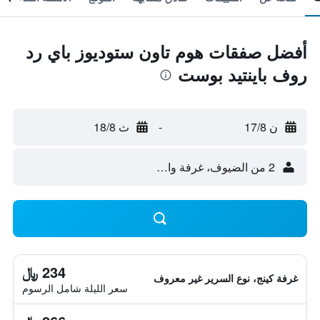
أفضل صفقات هوم تاون ستوديوز باي رد
روف باينتيد بوست
ن 17/8
-
ث 18/8
2 من الضيوف، غرفة واحدة
234 ﷼
غرفة كينج، نوع السرير غير معروف
سعر الليلة شامل الرسوم