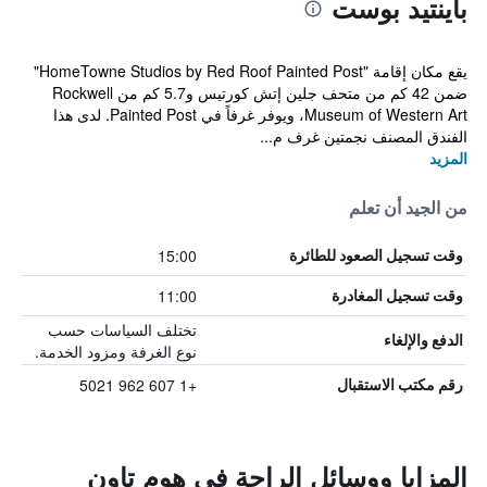
باينتيد بوست
يقع مكان إقامة "HomeTowne Studios by Red Roof Painted Post"
ضمن 42 كم من متحف جلين إتش كورتيس و5.7 كم من Rockwell
Museum of Western Art، ويوفر غرفاً في Painted Post. لدى هذا
الفندق المصنف نجمتين غرف م...
المزيد
من الجيد أن تعلم
15:00
وقت تسجيل الصعود للطائرة
11:00
وقت تسجيل المغادرة
تختلف السياسات حسب
الدفع والإلغاء
نوع الغرفة ومزود الخدمة.
+1 607 962 5021
رقم مكتب الاستقبال
المزايا ووسائل الراحة في هوم تاون