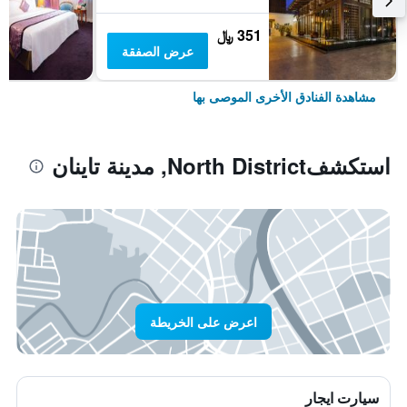
351 ﷼
عرض الصفقة
مشاهدة الفنادق الأخرى الموصى بها
استكشفNorth District, مدينة تاينان
اعرض على الخريطة
سيارت ايجار