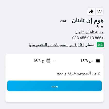
هوم إن تاينان
فندق
2 نجمتين
مدينة تاينان، تايوان
+886 913 455 033
ممتاز
1,191 من التقييمات تم التحقق منها
9.3
س 15/8
-
ح 16/8
2 من الضيوف، غرفة واحدة
بحث