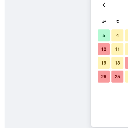
ج
س
5
4
12
11
19
18
26
25