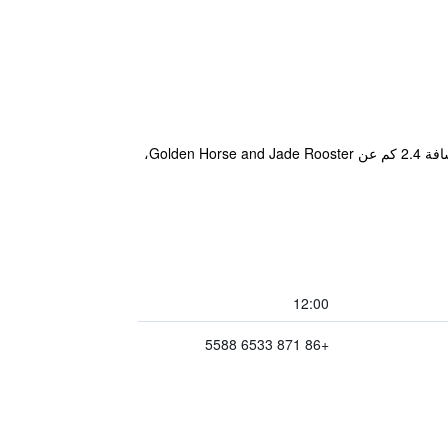
يتمتع مكان إقامة "Home Inn Plus Kunming Cuihu Road" بموقع جيد في حي Wuhua District في كونمينغ حيث يبعد مسافة 2.4 كم عن Golden Horse and Jade Rooster،
12:00
+86 871 6533 5588