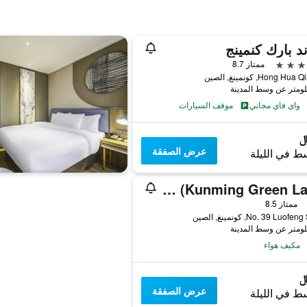
د بارك كنمينج
ممتاز 8.7
واي فاي مجاني
موقف السيارات
عرض الصفقة
ط في الليلة
Jiqing Hotel (Kunming Green Lake)
ممتاز 8.5
No. 39 Luof, كونمينغ, الصين
مكيف هواء
عرض الصفقة
ط في الليلة