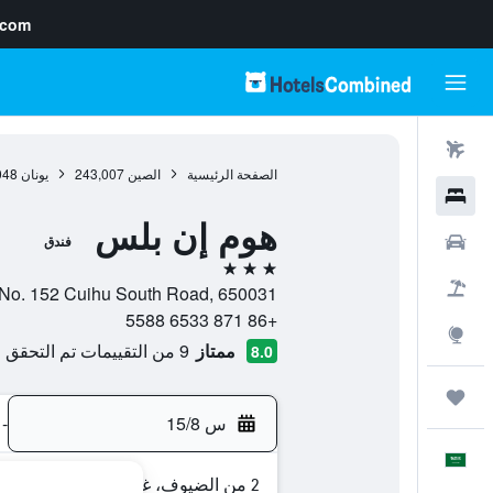
.com
رحلات طيران
الصفحة الرئيسية
الصين
243,007
يونان
048
فنادق
هوم إن بلس
سيارات
فندق
3 نجوم
حزم العروض
No. 152 Cuihu South Road, 650031, كونمينغ, يونان, الصين
+86 871 6533 5588
استكشاف
ممتاز
9 من التقييمات تم التحقق منها
8.0
رحلات
س 15/8
-
العَرَبِيَّة
2 من الضيوف، غرفة واحدة