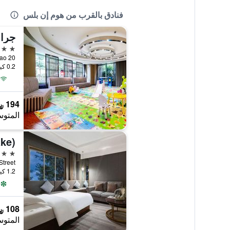
فنادق بالقرب من هوم إن بلس
جران
5 نجوم
20 Hong Hua Qiao, كونمينغ, الصين
0.2 كيلومتر عن وسط المدينة
194 ﷼
المتوس
2 نجمتين
eng Street
1.2 كيلومتر عن وسط المدينة
108 ﷼
المتوس