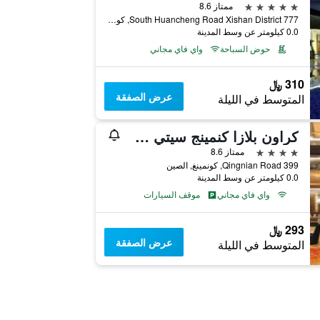
5 نجوم
ممتاز 8.6
777 South Huancheng Road Xishan District, كونمينغ, الصين
0.0 كيلومتر عن وسط المدينة
حوض السباحة
واي فاي مجاني
310 ﷼
عرض الصفقة
المتوسط في الليلة
كراون بلازا كنمينج سيتي سننترب باي آيتش جي
4 نجوم
ممتاز 8.6
399 Qingnian Road, كونمينغ, الصين
0.0 كيلومتر عن وسط المدينة
واي فاي مجاني
موقف السيارات
293 ﷼
عرض الصفقة
المتوسط في الليلة