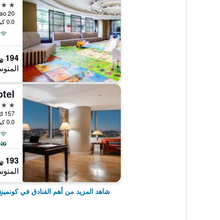
5 نجوم
20 Hong Hua Qiao, كونمينغ, الصين
0.0 كيلومتر عن وسط المدينة
194 ﷼
المتوس
5 نجوم
157 Beijing Road, كونمينغ, الصين
0.0 كيلومتر عن وسط المدينة
193 ﷼
المتوس
شاهد المزيد من أهم الفنادق في كونمينغ