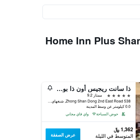
Home Inn Plus Shanghai X
ذا سانت ريجيس أون ذا بوند، شانغهاي
5 نجوم
ممتاز 9.2
538 Zhong Shan Dong 2nd East Road, شنغهاي, الصين
0.0 كيلومتر عن وسط المدينة
حوض السباحة
واي فاي مجاني
1,362 ﷼
عرض الصفقة
المتوسط في الليلة