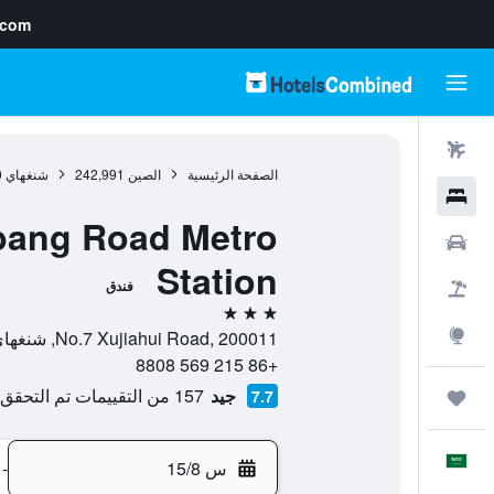
.com
رحلات طيران
الصفحة الرئيسية
الصين
242,991
شنغهاي
0
فنادق
abang Road Metro
سيارات
Station
فندق
حزم العروض
3 نجوم
استكشاف
No.7 Xujiahui Road, 200011, شنغهاي, مقاطعة شانغهاي, الصين
+86 215 569 8808
جيد
157 من التقييمات تم التحقق منها
7.7
رحلات
العَرَبِيَّة
س 15/8
-