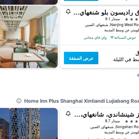
فندق راديسون بلو شنغهاي نيو وورلد
ممتاز 9.1
حوض السباحة
واي فاي مجاني
عرض الصفقة
ط في الليلة
ي
أنداز شينشاندي، شانغهاي، باي حيات
ممتاز 8.7