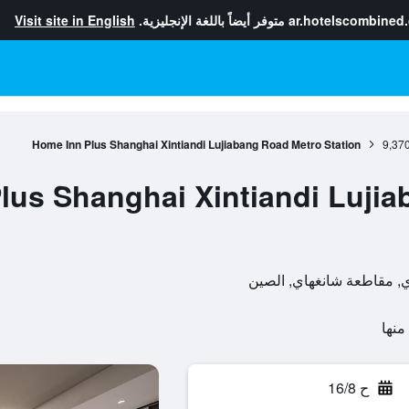
ar.hotelscombined
متوفر أيضاً باللغة الإنجليزية.
Visit site in English
Home Inn Plus Shanghai Xintiandi Lujiabang Road Metro Station
9,37
lus Shanghai Xintiandi Luji
ح 16/8