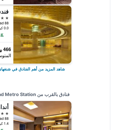
5 نجوم
88 Nanjing West Road, شنغهاي, الصين
0.0 كيلومتر عن وسط المدينة
466 ﷼
المتوس
شاهد المزيد من أهم الفنادق في شنغها
فنادق بالقرب من Home Inn Plus Shanghai Xintiandi Lujiabang Road Metro Station
5 نجوم
88 Songshan Road, شنغهاي, الصين
1.4 كيلومتر عن وسط المدينة