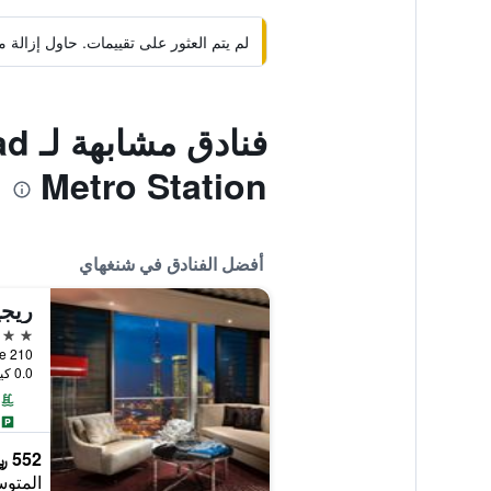
لم يتم العثور على تقييمات. حاول إزال
فنا
Metro Station
أفضل الفنادق في شنغهاي
ريجي
5 نجوم
210 Century Avenue, شنغهاي, الصين
0.0 كيلومتر عن وسط المدينة
552 ﷼
المتوس