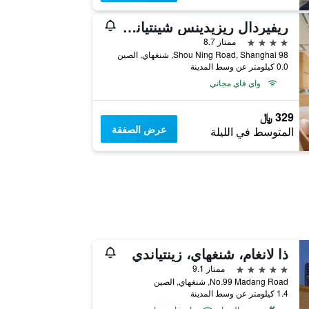
ريفيردال ريزيدينس شينتياندي شانغاي
4 نجوم
ممتاز 8.7
98 Shou Ning Road, Shanghai, شنغهاي, الصين
0.0 كيلومتر عن وسط المدينة
واي فاي مجاني
329 ﷼
عرض الصفقة
المتوسط في الليلة
ذا لانغام، شنغهاي، زينتياندي
5 نجوم
ممتاز 9.1
No.99 Madang Road, شنغهاي, الصين
1.4 كيلومتر عن وسط المدينة