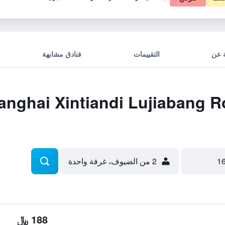
 عن
التقييمات
فنادق مشابهة
 صفقات ai Xintiandi Lujiabang Road
2 من الضيوف، غرفة واحدة
188 ﷼