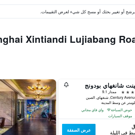
ة مرشح أو تغيير بحثك أو مسح كل شيء لعرض التقييمات.
دق مشابهة لـ intiandi Lujiabang Road
نت شانغهاي بودونج
ممتاز 9.1
حوض السباحة
واي فاي مجاني
موقف السيارات
عرض الصفقة
ط في الليلة