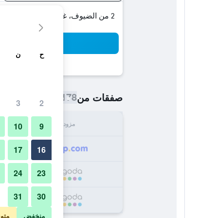
2 من الضيوف، غرفة واحدة
بح
ح
ن
178 ﷼
صفقات من
/
أرخص سعر اللي
3
2
مزود
الإجما
10
9
178
17
16
24
23
188
31
30
194
منخفض
متو