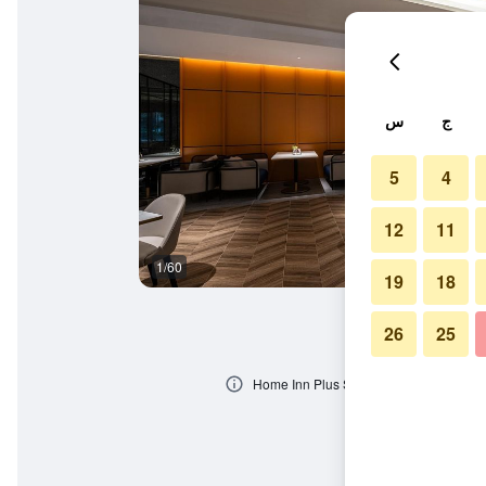
ج
س
5
4
12
11
1/60
المظهر الخارجي
19
18
26
25