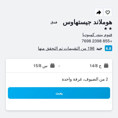
هوملاند جيستهاوس
فندق
2 نجمتين
فنوم بينه، كمبوديا
+855 2398 7698
جيد
196 من التقييمات تم التحقق منها
6.8
ج 14/8
-
س 15/8
2 من الضيوف، غرفة واحدة
بحث