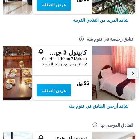
عرض الصفقة
شاهد المزيد من الفنادق القريبة
فنادق رخيصة في فنوم بينه
كابيتول 3 جيست هاوس
6CE0, Street 111, Khan 7 Makara, فنوم بينه, كمبوديا
0.2 كيلومتر عن وسط المدينة
26 ﷼
عرض الصفقة
شاهد أرخص الفنادق في فنوم بينه
الفنادق الموصى بها
نيويورك هوتل