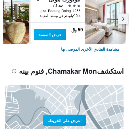
3 نجوم
جيد 7.1
#256, Street Monivong Blvd, Sangkat Boeung Raing, فنوم بينه, كمبوديا
0.4 كيلومتر عن وسط المدينة
59 ﷼
عرض الصفقة
مشاهدة الفنادق الأخرى الموصى بها
استكشفChamakar Mon, فنوم بينه
اعرض على الخريطة