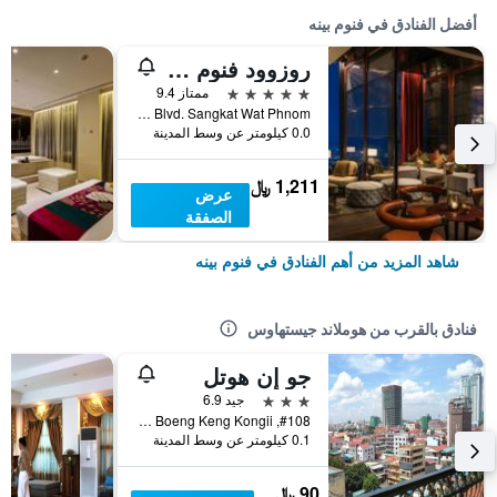
أفضل الفنادق في فنوم بينه
روزوود فنوم بين
5 نجوم
ممتاز 9.4
No. 66 Monivong Blvd. Sangkat Wat Phnom, فنوم بينه, كمبوديا
0.0 كيلومتر عن وسط المدينة
1,211 ﷼
عرض
الصفقة
شاهد المزيد من أهم الفنادق في فنوم بينه
فنادق بالقرب من هوملاند جيستهاوس
جو إن هوتل
3 نجوم
جيد 6.9
#108, St 304, Sangkat Boeng Keng Kongii, فنوم بينه, كمبوديا
0.1 كيلومتر عن وسط المدينة
90 ﷼