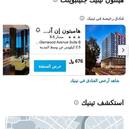
فنادق رخيصة في تينيك
هامبتون إن آند سويتس تينيك جلين بوينت
3 نجوم
ممتاز 8.6
One Glenwood Avenue Suite B, تينيك, NJ, الولايات المتحدة الأميريكية
2.5 كيلومتر عن وسط المدينة
676 ﷼
عرض الصفقة
شاهد أرخص الفنادق في تينيك
استكشف تينيك