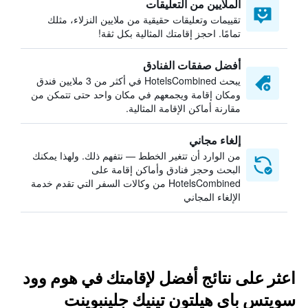
الملايين من التعليقات
تقييمات وتعليقات حقيقية من ملايين النزلاء، مثلك
تمامًا. احجز إقامتك المثالية بكل ثقة!
أفضل صفقات الفنادق
يبحث HotelsCombined في أكثر من 3 ملايين فندق
ومكان إقامة ويجمعهم في مكان واحد حتى تتمكن من
مقارنة أماكن الإقامة المثالية.
إلغاء مجاني
من الوارد أن تتغير الخطط — نتفهم ذلك. ولهذا يمكنك
البحث وحجز فنادق وأماكن إقامة على
HotelsCombined من وكالات السفر التي تقدم خدمة
الإلغاء المجاني
اعثر على نتائج أفضل لإقامتك في هوم وود
سويتس باي هيلتون تينيك جلينبوينت