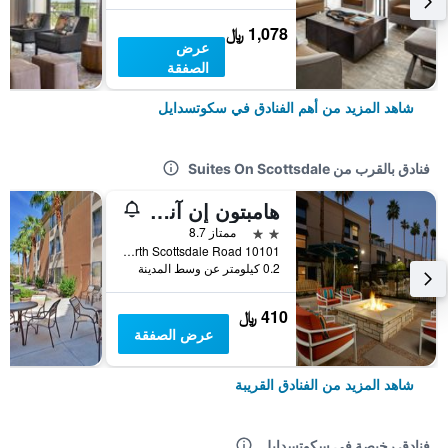
1,078 ﷼
عرض
الصفقة
شاهد المزيد من أهم الفنادق في سكوتسدايل
فنادق بالقرب من Suites On Scottsdale
هامبتون إن آند سويتس فينيكس/سكوتسدال أون شيا بوليفارد
2 نجمتين
ممتاز 8.7
10101 North Scottsdale Road, سكوتسدايل, AZ, الولايات المتحدة الأميريكية
0.2 كيلومتر عن وسط المدينة
410 ﷼
عرض الصفقة
شاهد المزيد من الفنادق القريبة
فنادق رخيصة في سكوتسدايل