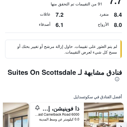
7.7
91 من التقييمات تم التحقق منها
7.2
8.4
منفرد
عائلات
6.1
8.0
الأزواج
أصدقاء
لم يتم العثور على تقييمات. حاول إزالة مرشح أو تغيير بحثك أو
مسح كل شيء لعرض التقييمات.
فنادق مشابهة لـ Suites On Scottsdale
أفضل الفنادق في سكوتسدايل
ذا فوينيشن، إيه لاكشري كوليكشن ريزورت، سكوتسديل
6000 East Camelback Road, سكوتسدايل, AZ, الولايات المتحدة الأميريكية
0.0 كيلومتر عن وسط المدينة