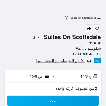
صور لـ Suites On Scottsdale
Suites On Scottsdale
فندق
3 نجوم
سكوتسدايل، AZ
+1 480 368 1200
جيد
91 من التقييمات تم التحقق منها
7.7
ج 14/8
-
س 15/8
2 من الضيوف، غرفة واحدة
بحث