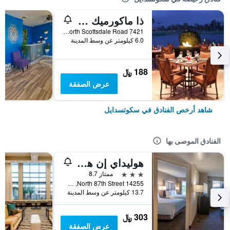
ذا ماكورميك سكوتسدايل
7421 North Scottsdale Road, سكوتسدايل, AZ, الولايات المتحدة الأميريكية
6.0 كيلومتر عن وسط المدينة
188 ﷼
عرض الصفقة
شاهد أرخص الفنادق في سكوتسدايل
الفنادق الموصى بها
هوليداي إن هوتل آند سويتس سكوتسديل نورث - آيربارك باي آيتش جي
3 نجوم
ممتاز 8.7
14255 North 87th Street, سكوتسدايل, AZ, الولايات المتحدة الأميريكية
13.7 كيلومتر عن وسط المدينة
303 ﷼
عرض الصفقة