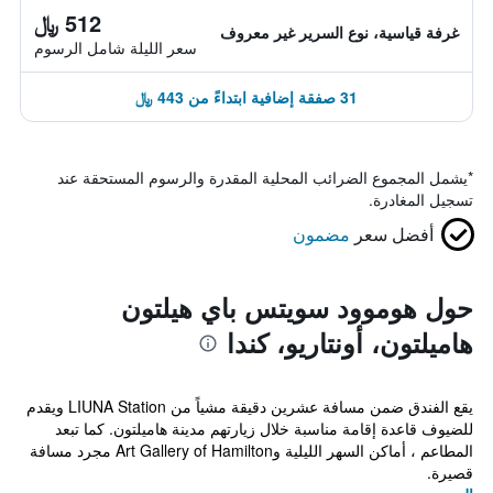
512 ﷼
غرفة قياسية، نوع السرير غير معروف
سعر الليلة شامل الرسوم
31 صفقة إضافية ابتداءً من 443 ﷼
*
يشمل المجموع الضرائب المحلية المقدرة والرسوم المستحقة عند
تسجيل المغادرة.
أفضل سعر
مضمون
حول هوموود سويتس باي هيلتون
هاميلتون، أونتاريو، كندا
يقع الفندق ضمن مسافة عشرين دقيقة مشياً من LIUNA Station ويقدم
للضيوف قاعدة إقامة مناسبة خلال زيارتهم مدينة هاميلتون. كما تبعد
المطاعم ، أماكن السهر الليلية وArt Gallery of Hamilton مجرد مسافة
قصيرة.