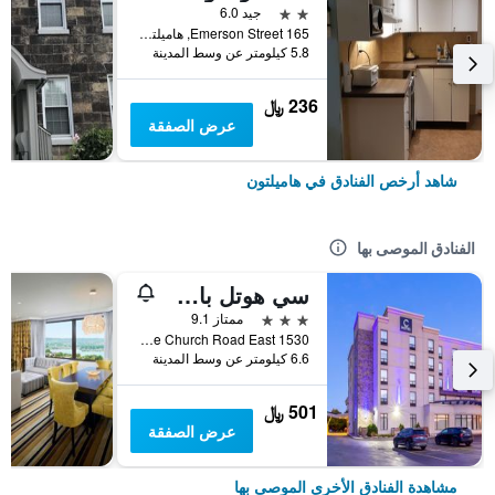
2 نجمتين
جيد 6.0
165 Emerson Street, هاميلتون, ON, كندا
5.8 كيلومتر عن وسط المدينة
236 ﷼
عرض الصفقة
شاهد أرخص الفنادق في هاميلتون
الفنادق الموصى بها
سي هوتل باي كارمينز، بي دبليو بريميير كوليكشن
3 نجوم
ممتاز 9.1
1530 Stone Church Road East, هاميلتون, ON, كندا
6.6 كيلومتر عن وسط المدينة
501 ﷼
عرض الصفقة
مشاهدة الفنادق الأخرى الموصى بها