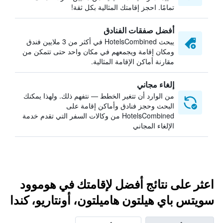
تمامًا. احجز إقامتك المثالية بكل ثقة!
أفضل صفقات الفنادق
يبحث HotelsCombined في أكثر من 3 ملايين فندق
ومكان إقامة ويجمعهم في مكان واحد حتى تتمكن من
مقارنة أماكن الإقامة المثالية.
إلغاء مجاني
من الوارد أن تتغير الخطط — نتفهم ذلك. ولهذا يمكنك
البحث وحجز فنادق وأماكن إقامة على
HotelsCombined من وكالات السفر التي تقدم خدمة
الإلغاء المجاني
اعثر على نتائج أفضل لإقامتك في هوموود
سويتس باي هيلتون هاميلتون، أونتاريو، كندا