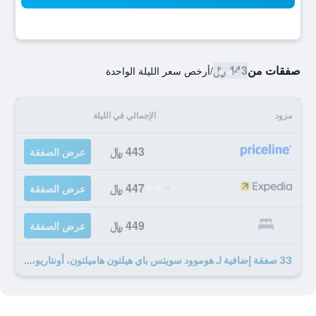
صفقات من
443 ﷼
/
أرخص سعر الليلة الواحدة
مزود
الإجمالي في الليلة
443 ﷼
عرض الصفقة
447 ﷼
عرض الصفقة
449 ﷼
عرض الصفقة
33 صفقة إضافية لـ هوموود سويتس باي هيلتون هاميلتون، أونتاريو، كندا