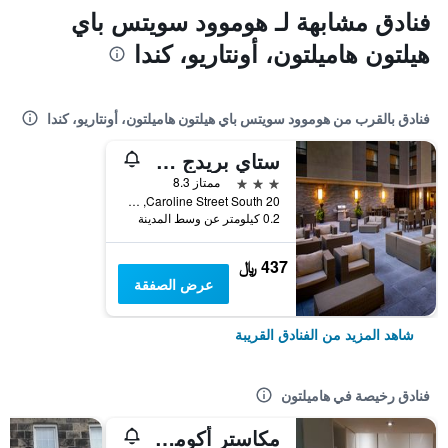
فنادق مشابهة لـ هوموود سويتس باي
هيلتون هاميلتون، أونتاريو، كندا
فنادق بالقرب من هوموود سويتس باي هيلتون هاميلتون، أونتاريو، كندا
ستاي بريدج سويتس هاميلتون داون تاونا باي آيتش جي
3 نجوم
ممتاز 8.3
20 Caroline Street South, هاميلتون, ON, كندا
0.2 كيلومتر عن وسط المدينة
437 ﷼
عرض الصفقة
شاهد المزيد من الفنادق القريبة
فنادق رخيصة في هاميلتون
مكاستر أكوموديشنز