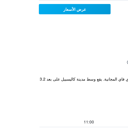
عرض الأسعار
يقع هذا الفندق في كاليسبيل، ويضم مسبحًا داخليًا ومركزًا للياقة البدنية. ويضم أجنحة مع مطابخ مجهزة بالكامل وخدمة الواي فاي المجانية. يقع وسط مدينة كاليسبيل على بعد 3.2
11:00