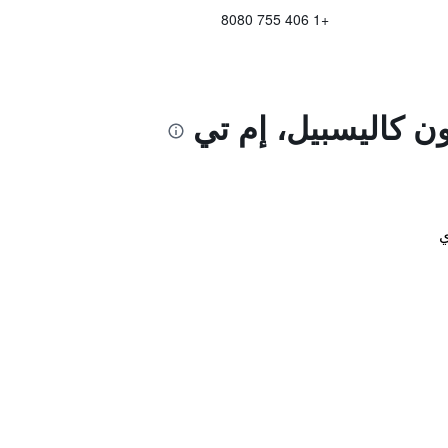
+1 406 755 8080
ن كاليسبيل، إم تي
ي