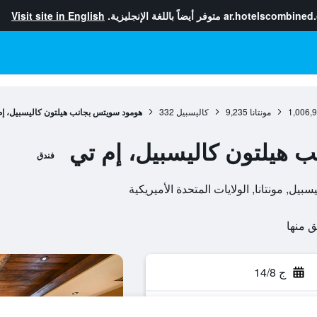
ar.hotelscombined
متوفر أيضاً باللغة الإنجليزية.
Visit site in English
1,006,
مونتانا
9,235
كاليسبيل
332
هومود سويتس بجانب هيلتون كاليسبيل، إم
 هيلتون كاليسبيل، إم تي
فندق
ج 14/8