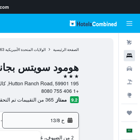
.com
رحلات طيران
الصفحة الرئيسية
الولايات المتحدة الأميريكية
963
فنادق
هومود سويتس بجانب
سيارات
3 نجوم
حزم العروض
195 Hutton Ranch Road, 59901, كاليسبيل, مونتانا, الولايات المتحدة الأميريكية
+1 406 755 8080
استكشاف
ممتاز
365 من التقييمات تم التحقق منها
9.2
رحلات
خ 13/8
-
العَرَبِيَّة
2 من الضيوف، غرفة واحدة