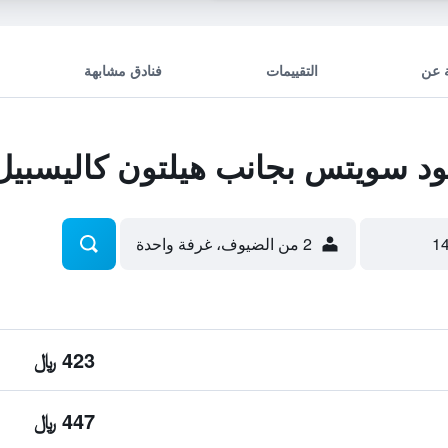
 عن
التقييمات
فنادق مشابهة
 سويتس بجانب هيلتون كاليسبيل،
2 من الضيوف، غرفة واحدة
423 ﷼
447 ﷼