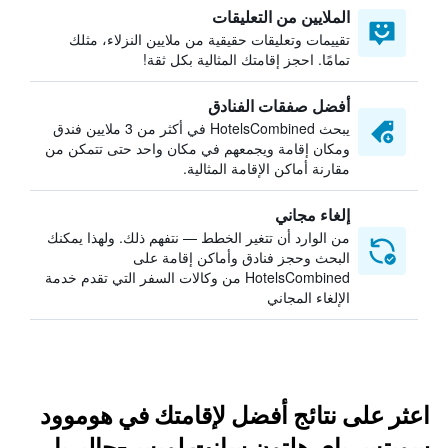
الملايين من التعليقات
تقييمات وتعليقات حقيقية من ملايين النزلاء، مثلك
تمامًا. احجز إقامتك المثالية بكل ثقة!
أفضل صفقات الفنادق
يبحث HotelsCombined في أكثر من 3 ملايين فندق
ومكان إقامة ويجمعهم في مكان واحد حتى تتمكن من
مقارنة أماكن الإقامة المثالية.
إلغاء مجاني
من الوارد أن تتغير الخطط — نتفهم ذلك. ولهذا يمكنك
البحث وحجز فنادق وأماكن إقامة على
HotelsCombined من وكالات السفر التي تقدم خدمة
الإلغاء المجاني
اعثر على نتائج أفضل لإقامتك في هوموود
سويتس باي هلتون سانت لويس-جاليريا