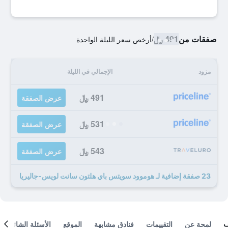
صفقات من
491 ﷼
/
أرخص سعر الليلة الواحدة
مزود
الإجمالي في الليلة
491 ﷼
عرض الصفقة
531 ﷼
عرض الصفقة
543 ﷼
عرض الصفقة
23 صفقة إضافية لـ هوموود سويتس باي هلتون سانت لويس-جاليريا
لمحة عن
التقييمات
فنادق مشابهة
الموقع
الأسئلة الشائعة