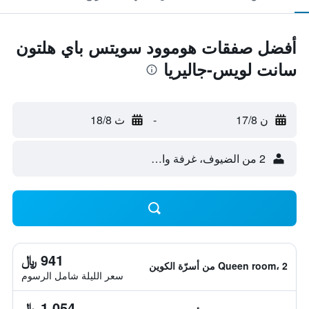
أفضل صفقات هوموود سويتس باي هلتون
سانت لويس-جاليريا
ن 17/8
-
ث 18/8
2 من الضيوف، غرفة واحدة
941 ﷼
Queen room، 2 من أسرّة الكوين
سعر الليلة شامل الرسوم
1,054 ﷼