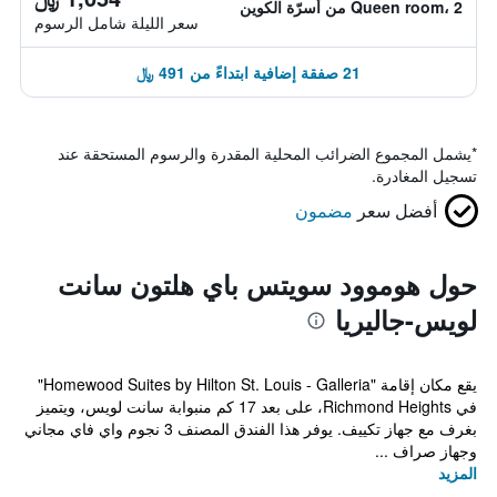
Queen room، 2 من أسرّة الكوين
سعر الليلة شامل الرسوم
21 صفقة إضافية ابتداءً من 491 ﷼
*
يشمل المجموع الضرائب المحلية المقدرة والرسوم المستحقة عند
تسجيل المغادرة.
أفضل سعر
مضمون
حول هوموود سويتس باي هلتون سانت
لويس-جاليريا
يقع مكان إقامة "Homewood Suites by Hilton St. Louis - Galleria"
في Richmond Heights، على بعد 17 كم منبوابة سانت لويس، ويتميز
بغرف مع جهاز تكييف. يوفر هذا الفندق المصنف 3 نجوم واي فاي مجاني
وجهاز صراف ...
المزيد