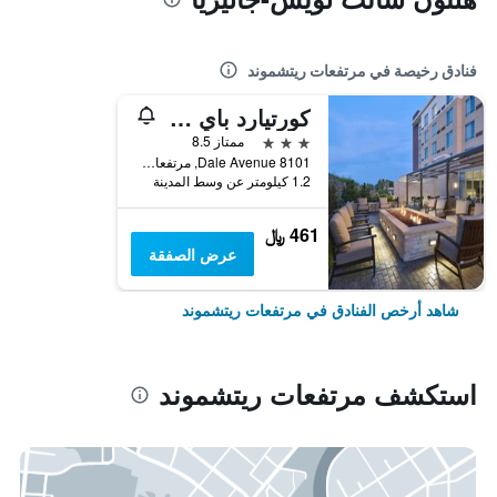
فنادق رخيصة في مرتفعات ريتشموند
كورتيارد باي ماريوت سان لويس برينتوود
3 نجوم
ممتاز 8.5
8101 Dale Avenue, مرتفعات ريتشموند, MO, الولايات المتحدة الأميريكية
1.2 كيلومتر عن وسط المدينة
461 ﷼
عرض الصفقة
شاهد أرخص الفنادق في مرتفعات ريتشموند
استكشف مرتفعات ريتشموند