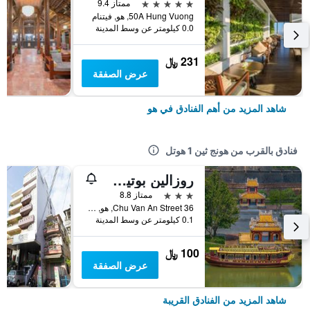
5 نجوم
ممتاز 9.4
50A Hung Vuong, هو, فيتنام
0.0 كيلومتر عن وسط المدينة
231 ﷼
عرض الصفقة
شاهد المزيد من أهم الفنادق في هو
فنادق بالقرب من هونج ثين 1 هوتل
روزالين بوتيك هوتل
3 نجوم
ممتاز 8.8
36 Chu Van An Street, هو, فيتنام
0.1 كيلومتر عن وسط المدينة
100 ﷼
عرض الصفقة
شاهد المزيد من الفنادق القريبة