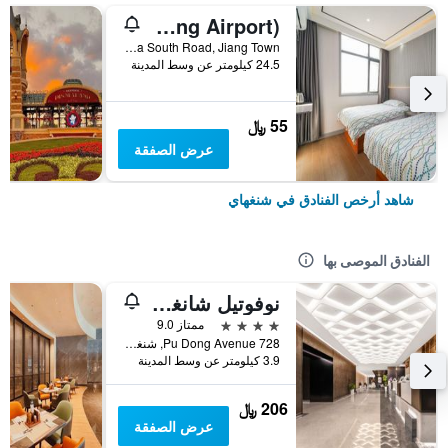
Pod Inn (Shanghai Pudong Airport)
No. 10 Shuizha South Road, Jiang Town, شنغهاي, الصين
24.5 كيلومتر عن وسط المدينة
55 ﷼
عرض الصفقة
شاهد أرخص الفنادق في شنغهاي
الفنادق الموصى بها
نوفوتيل شانغهاي أتلانتس
4 نجوم
ممتاز 9.0
728 Pu Dong Avenue, شنغهاي, الصين
3.9 كيلومتر عن وسط المدينة
206 ﷼
عرض الصفقة