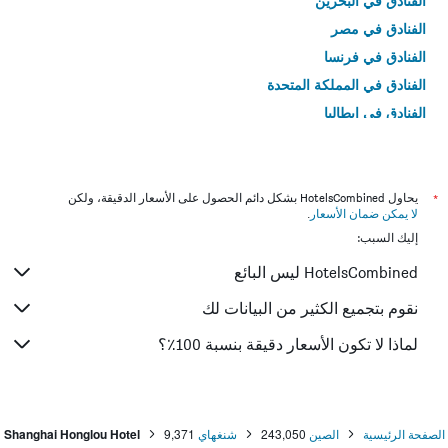
الفنادق في البحرين
الفنادق في مصر
الفنادق في فرنسا
الفنادق في المملكة المتحدة
الفنادق في إيطاليا
الفنادق في تايلاند
*
يحاول HotelsCombined بشكل دائم الحصول على الأسعار الدقيقة، ولكن
لا يمكن ضمان الأسعار
.
إليك السبب:
HotelsCombined ليس البائع
نقوم بتجميع الكثير من البيانات لك
لماذا لا تكون الأسعار دقيقة بنسبة 100٪؟
الصفحة الرئيسية
الصين
243,050
شنغهاي
9,371
Shanghai Honglou Hotel