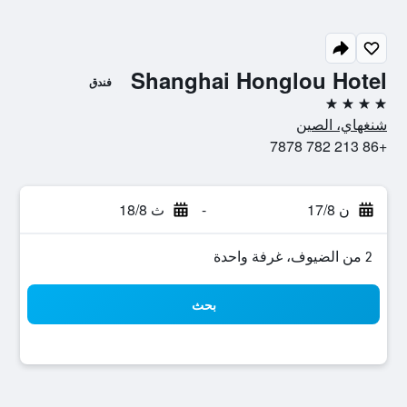
Shanghai Honglou Hotel
فندق
4 نجوم
شنغهاي، الصين
+86 213 782 7878
ن 17/8
-
ث 18/8
2 من الضيوف، غرفة واحدة
بحث