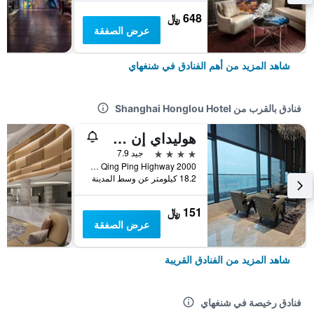
648 ﷼
عرض الصفقة
شاهد المزيد من أهم الفنادق في شنغهاي
فنادق بالقرب من Shanghai Honglou Hotel
هوليداي إن شانغهاي هونجتكياو ويست باي آيتش جي
4 نجوم
جيد 7.9
2000 Hu Qing Ping Highway, شنغهاي, الصين
18.2 كيلومتر عن وسط المدينة
151 ﷼
عرض الصفقة
شاهد المزيد من الفنادق القريبة
فنادق رخيصة في شنغهاي