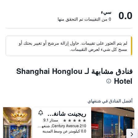
0.0
سيء
0 من التقييمات تم التحقق منها
لم يتم العثور على تقييمات. حاول إزالة مرشح أو تغيير بحثك أو
مسح كل شيء لعرض التقييمات.
فنادق مشابهة لـ Shanghai Honglou
Hotel
أفضل الفنادق في شنغهاي
ريجينت شانغهاي بودونج
5 نجوم
ممتاز 9.1
210 Century Avenue, شنغهاي, الصين
0.0 كيلومتر عن وسط المدينة