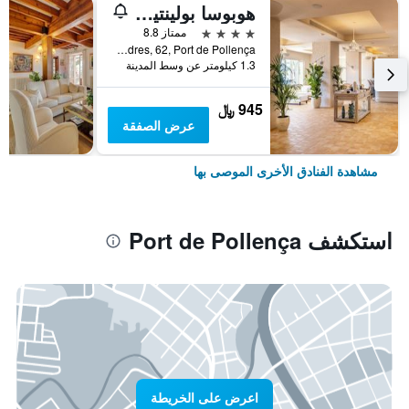
هوبوسا بولينتيا - للبالغين فقط
4 نجوم
ممتاز 8.8
Passeig De Londres, 62, Port de Pollença, مالوركا, أسبانيا
1.3 كيلومتر عن وسط المدينة
945 ﷼
عرض الصفقة
مشاهدة الفنادق الأخرى الموصى بها
استكشف Port de Pollença
اعرض على الخريطة