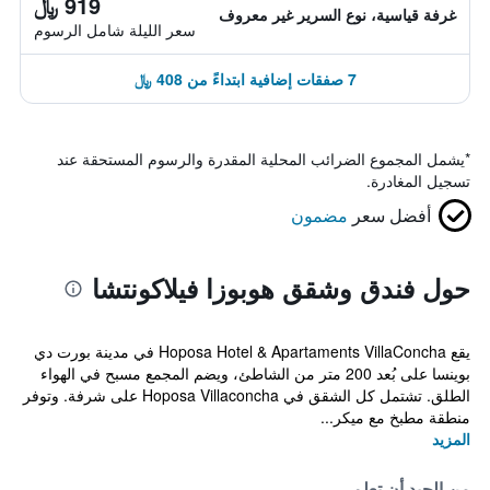
919 ﷼
غرفة قياسية، نوع السرير غير معروف
سعر الليلة شامل الرسوم
7 صفقات إضافية ابتداءً من 408 ﷼
*
يشمل المجموع الضرائب المحلية المقدرة والرسوم المستحقة عند
تسجيل المغادرة.
أفضل سعر
مضمون
حول فندق وشقق هوبوزا فيلاكونتشا
يقع Hoposa Hotel & Apartaments VillaConcha في مدينة بورت دي
بوينسا على بُعد 200 متر من الشاطئ، ويضم المجمع مسبح في الهواء
الطلق. تشتمل كل الشقق في Hoposa Villaconcha على شرفة. وتوفر
منطقة مطبخ مع ميكر...
المزيد
من الجيد أن تعلم