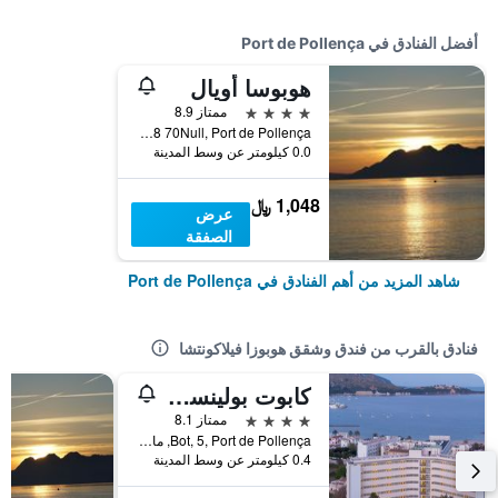
أفضل الفنادق في Port de Pollença
هوبوسا أويال
4 نجوم
ممتاز 8.9
Paseo Londres 68 70Null, Port de Pollença, مالوركا, أسبانيا
0.0 كيلومتر عن وسط المدينة
1,048 ﷼
عرض
الصفقة
شاهد المزيد من أهم الفنادق في Port de Pollença
فنادق بالقرب من فندق وشقق هوبوزا فيلاكونتشا
كابوت بولينسا بارك سبا - فاميلي ريزورت
4 نجوم
ممتاز 8.1
Bot, 5, Port de Pollença, مالوركا, أسبانيا
0.4 كيلومتر عن وسط المدينة