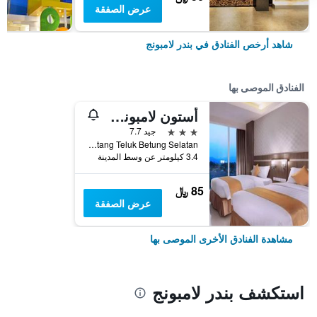
عرض الصفقة
شاهد أرخص الفنادق في بندر لامبونج
الفنادق الموصى بها
أستون لامبونج سيتي هوتل
3 نجوم
جيد 7.7
Jl. Gatot Subroto No 81 Garuntang Teluk Betung Selatan, بندر لامبونج, إندونيسيا
3.4 كيلومتر عن وسط المدينة
85 ﷼
عرض الصفقة
مشاهدة الفنادق الأخرى الموصى بها
استكشف بندر لامبونج