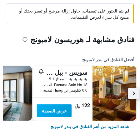
لم يتم العثور على تقييمات. حاول إزالة مرشح أو تغيير بحثك أو
مسح كل شيء لعرض التقييمات.
فنادق مشابهة لـ هوريسون لامبونج
أفضل الفنادق في بندر لامبونج
سويس - بيل هوتل لامبونج
4 نجوم
ممتاز 9.1
Jl. Rasuna Said No 18, بندر لامبونج, إندونيسيا
0.0 كيلومتر عن وسط المدينة
122 ﷼
عرض الصفقة
شاهد المزيد من أهم الفنادق في بندر لامبونج