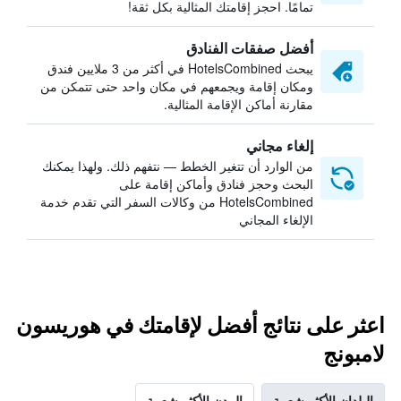
تمامًا. احجز إقامتك المثالية بكل ثقة!
أفضل صفقات الفنادق
يبحث HotelsCombined في أكثر من 3 ملايين فندق
ومكان إقامة ويجمعهم في مكان واحد حتى تتمكن من
مقارنة أماكن الإقامة المثالية.
إلغاء مجاني
من الوارد أن تتغير الخطط — نتفهم ذلك. ولهذا يمكنك
البحث وحجز فنادق وأماكن إقامة على
HotelsCombined من وكالات السفر التي تقدم خدمة
الإلغاء المجاني
اعثر على نتائج أفضل لإقامتك في هوريسون
لامبونج
البلدان الأكثر شعبية
المدن الأكثر شعبية