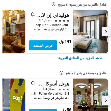
فنادق بالقرب من هوريسون لامبونج
هوليداي إن لامبونغ بوكيت راند باي آيتش جي
4 نجوم
ممتاز 8.7
Jl.Kamboja No.1-2 Kebon Jeruk., بندر لامبونج, إندونيسيا
1.0 كيلومتر عن وسط المدينة
141 ﷼
عرض الصفقة
شاهد المزيد من الفنادق القريبة
فنادق رخيصة في بندر لامبونج
هوتل أسوكا لاكشري
3 نجوم
ممتاز 8.4
Jln. Pulau Morotai No.16 B, بندر لامبونج, إندونيسيا
3.2 كيلومتر عن وسط المدينة
56 ﷼