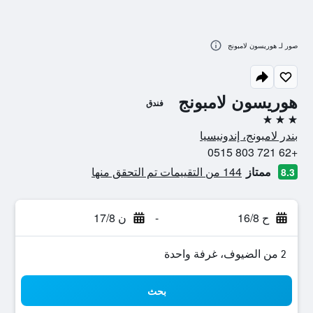
صور لـ هوريسون لامبونج
هوريسون لامبونج
فندق
3 نجوم
بندر لامبونج، إندونيسيا
+62 721 803 0515
ممتاز
144 من التقييمات تم التحقق منها
8.3
ح 16/8
-
ن 17/8
2 من الضيوف، غرفة واحدة
بحث