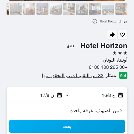
صور لـ Hotel Horizon
Hotel Horizon
فندق
3 نجوم
أونينا، اليونان
+30 265 108 6180
ممتاز
82 من التقييمات تم التحقق منها
9.4
ح 16/8
-
ن 17/8
2 من الضيوف، غرفة واحدة
بحث