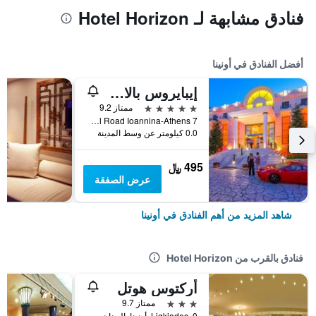
فنادق مشابهة لـ Hotel Horizon
أفضل الفنادق في أونينا
إيبايروس بالاس كونجريس آند سبا
5 نجوم
ممتاز 9.2
7 Km National Road Ioannina-Athens, أونينا, اليونان
0.0 كيلومتر عن وسط المدينة
495 ﷼
عرض الصفقة
شاهد المزيد من أهم الفنادق في أونينا
فنادق بالقرب من Hotel Horizon
أركتوس هوتل
3 نجوم
ممتاز 9.7
Ligkiades, 0, أونينا, اليونان