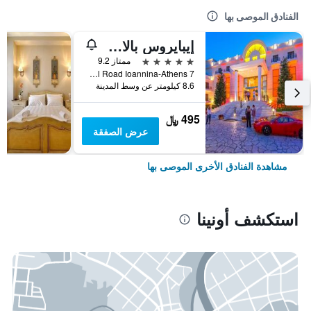
الفنادق الموصى بها
إيبايروس بالاس كونجريس آند سبا
5 نجوم
ممتاز 9.2
7 Km National Road Ioannina-Athens, أونينا, اليونان
8.6 كيلومتر عن وسط المدينة
495 ﷼
عرض الصفقة
مشاهدة الفنادق الأخرى الموصى بها
استكشف أونينا