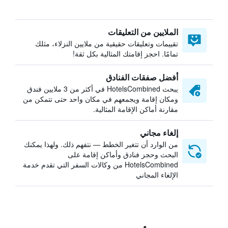
الملايين من التعليقات
تقييمات وتعليقات حقيقية من ملايين النزلاء، مثلك
تمامًا. احجز إقامتك المثالية بكل ثقة!
أفضل صفقات الفنادق
يبحث HotelsCombined في أكثر من 3 ملايين فندق
ومكان إقامة ويجمعهم في مكان واحد حتى تتمكن من
مقارنة أماكن الإقامة المثالية.
إلغاء مجاني
من الوارد أن تتغير الخطط — نتفهم ذلك. ولهذا يمكنك
البحث وحجز فنادق وأماكن إقامة على
HotelsCombined من وكالات السفر التي تقدم خدمة
الإلغاء المجاني