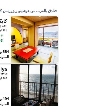
فنادق بالقرب من هوشينو ريزورتس كا
كايك
azanji 412
0.1 كيلومتر عن وسط المدينة
664 ﷼
المتوس
iya
2268 Kanzanjicho, Nishiku, هاماماتسو, اليابان
0.8 كيلومتر عن وسط المدينة
494 ﷼
المتوس