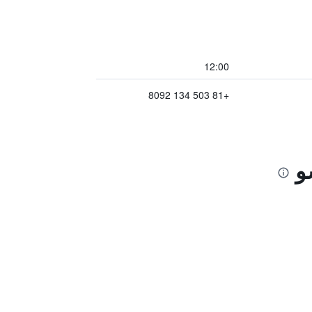
12:00
+81 503 134 8092
و