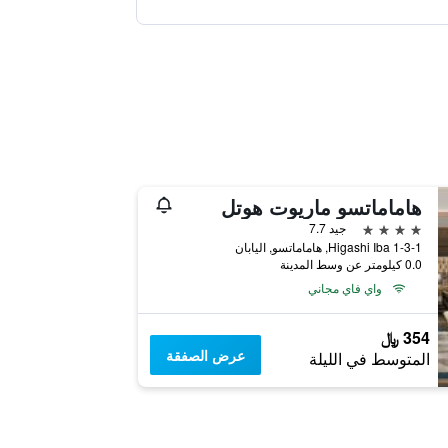
هاماماتسو ماريوت هوتل
4 نجوم
جيد 7.7
1-3-1 Higashi Iba, هاماماتسو, اليابان
0.0 كيلومتر عن وسط المدينة
واي فاي مجاني
354 ﷼
عرض الصفقة
المتوسط في الليلة