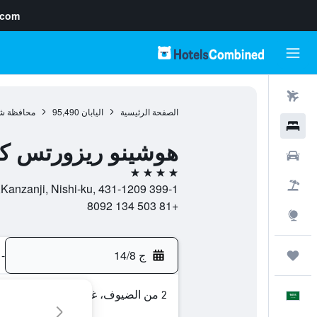
.com
رحلات طيران
الصفحة الرئيسية
اليابان
95,490
محافظة شي
فنادق
هوشينو ريزورتس كا
سيارات
4 نجوم
حزم العروض
399-1 Kanzanji, Nishi-ku, 431-1209, هاماماتسو, محافظة شيزوكا, اليابان
+81 503 134 8092
استكشاف
ج 14/8
-
رحلات
2 من الضيوف، غرفة واحدة
العَرَبِيَّة