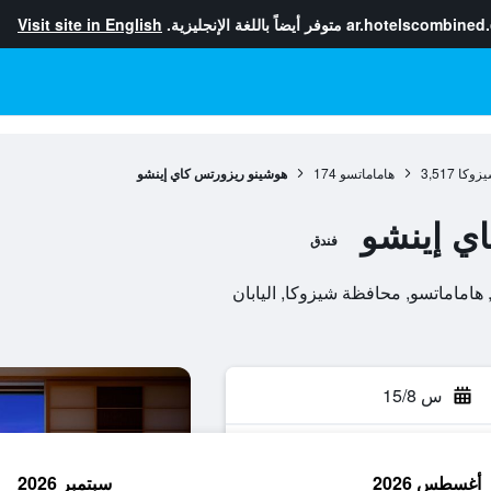
ar.hotelscombined
متوفر أيضاً باللغة الإنجليزية.
Visit site in English
زوكا
3,517
هاماماتسو
174
هوشينو ريزورتس كاي إينشو
ي إينشو
فندق
س 15/8
أغسطس 2026
سبتمبر 2026