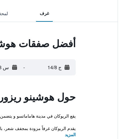
غرف
لمحة
أفضل صفقات هوشين
ج 14/8
-
س 15/8
حول هوشينو ريزور
يقع الريوكان في مدينة هاماماتسو و يتضمن إنترنت ل
يقدم الريوكان غرفاً مزودة بمجفف شعر، بال
المزيد