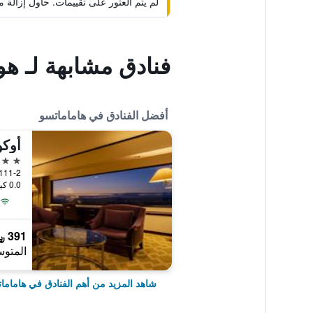
لم يتم العثور على تقييمات. حاول إزال
فنادق مشابهة لـ ه
أفضل الفنادق في هاماماتسو
4 نجوم
111-2 Itaya-Machi Chuo-ku, هاماماتسو, اليا
0.0 كيلومتر عن وسط المدينة
391 ﷼
المتوس
شاهد المزيد من أهم الفنادق في هاماما