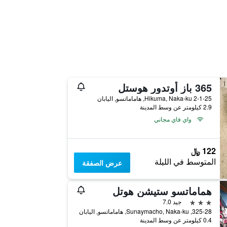
365 باز أوتدور هوستل
2-1-25 Hikuma, Naka-ku, هاماماتسو, اليابان
2.9 كيلومتر عن وسط المدينة
واي فاي مجاني
122 ﷼
المتوسط في الليلة
عرض الصفقة
هماماتسو ستيشن هوتل
3 نجوم
جيد 7.0
325-28, Sunaymacho, Naka-ku, هاماماتسو, اليابان
0.4 كيلومتر عن وسط المدينة