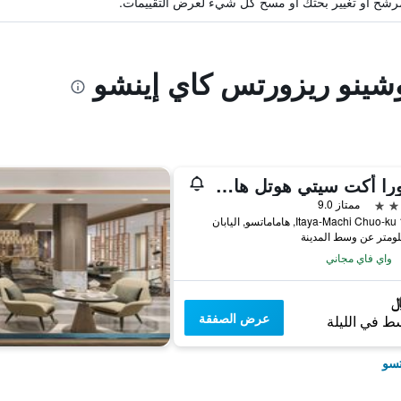
ة مرشح أو تغيير بحثك أو مسح كل شيء لعرض التقييمات.
وشينو ريزورتس كاي إينشو
أوكورا أكت سيتي هوتل هاماماتسو
ممتاز 9.0
بان
واي فاي مجاني
عرض الصفقة
ط في الليلة
تسو