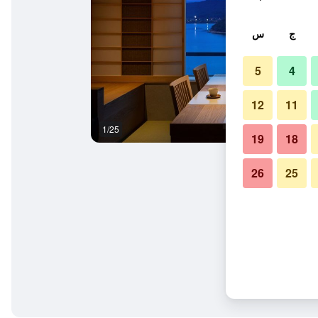
ج
س
5
4
12
11
1/25
ردهة
19
18
26
25