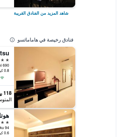
شاهد المزيد من الفنادق القريبة
فنادق رخيصة في هاماماتسو
3 نجوم
ya-machi 690
0.8 كيلومتر عن وسط المدينة
118 ﷼
المتوس
هوتل
3 نجوم
94 Tenma-Cho, Naka-ku, هاماماتسو, اليابان
0.6 كيلومتر عن وسط المدينة