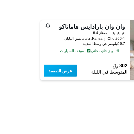
وان وان بارادايس هاماناكو
3 نجوم
ممتاز 8.4
Kanzanji-Cho 260-1, هاماماتسو, اليابان
0.7 كيلومتر عن وسط المدينة
واي فاي مجاني
موقف السيارات
302 ﷼
عرض الصفقة
المتوسط في الليلة