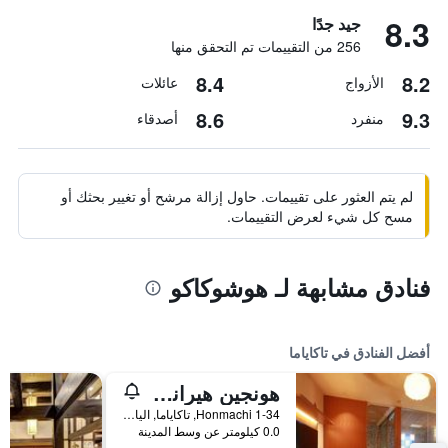
8.3
جيد جدًا
256 من التقييمات تم التحقق منها
8.4
8.2
الأزواج
عائلات
8.6
9.3
منفرد
أصدقاء
لم يتم العثور على تقييمات. حاول إزالة مرشح أو تغيير بحثك أو
مسح كل شيء لعرض التقييمات.
فنادق مشابهة لـ هوشوكاكو
أفضل الفنادق في تاكاياما
هونجين هيرانويا كاشوان
1-34 Honmachi, تاكاياما, اليابان
0.0 كيلومتر عن وسط المدينة