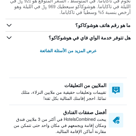
نجوم في تاكاياما. في المتوسط ، السعر المتوقع هو 921 ﷼ في
الليلة في تاكاياما. هوشوكاكو سيعطيك 969 ﷼ في الليلة وهو
أرخص بنسبة 5% وسطياً في تاكاياما.
ما هو رقم هاتف هوشوكاكو؟
هل تتوفر خدمة الواي فاي في هوشوكاكو؟
عرض المزيد من الأسئلة الشائعة
الملايين من التعليقات
تقييمات وتعليقات حقيقية من ملايين النزلاء، مثلك
تمامًا. احجز إقامتك المثالية بكل ثقة!
أفضل صفقات الفنادق
يبحث HotelsCombined في أكثر من 3 ملايين فندق
ومكان إقامة ويجمعهم في مكان واحد حتى تتمكن من
مقارنة أماكن الإقامة المثالية.