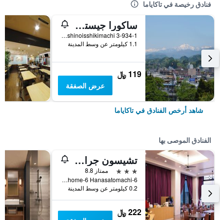
فنادق رخيصة في تاكاياما
ساكورا جيستهاوس - هوستل
3-934-1 Nishinoisshikimachi, تاكاياما, اليابان
1.1 كيلومتر عن وسط المدينة
119 ﷼
عرض الصفقة
شاهد أرخص الفنادق في تاكاياما
الفنادق الموصى بها
تشيسون جراند تاكاياما
3 نجوم
ممتاز 8.8
6-Chome-6 Hanasatomachi, تاكاياما, اليابان
0.2 كيلومتر عن وسط المدينة
222 ﷼