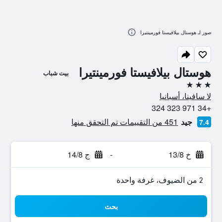
صور لـ هوستال بيلافيستا فورمينتيرا
هوستال بيلافيستا فورمينتيرا
بيت شباب
3 نجوم
لا سافينا، أسبانيا
+34 971 323 324
جيد
451 من التقييمات تم التحقق منها
7.4
خ 13/8
-
ج 14/8
2 من الضيوف، غرفة واحدة
بحث