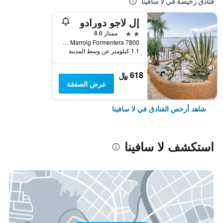
فنادق رخيصة في لا سافينا
إل لاجو دورادو
2 نجمتين
ممتاز 8.6
7800 Camino De Can Marroig Formentera, لا سافينا, فورمينترا, أسبانيا
1.1 كيلومتر عن وسط المدينة
618 ﷼
عرض الصفقة
شاهد أرخص الفنادق في لا سافينا
استكشف لا سافينا