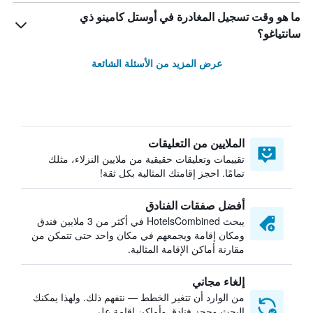
ما هو وقت تسجيل المغادرة في أوستل كامينو ذي
سانتياغو؟
عرض المزيد من الأسئلة الشائعة
الملايين من التعليقات
تقييمات وتعليقات حقيقية من ملايين النزلاء، مثلك
تمامًا. احجز إقامتك المثالية بكل ثقة!
أفضل صفقات الفنادق
يبحث HotelsCombined في أكثر من 3 ملايين فندق
ومكان إقامة ويجمعهم في مكان واحد حتى تتمكن من
مقارنة أماكن الإقامة المثالية.
إلغاء مجاني
من الوارد أن تتغير الخطط — نتفهم ذلك. ولهذا يمكنك
البحث وحجز فنادق وأماكن إقامة على