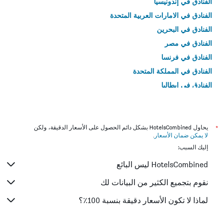
الفنادق في إندونيسيا
الفنادق في الامارات العربية المتحدة
الفنادق في البحرين
الفنادق في مصر
الفنادق في فرنسا
الفنادق في المملكة المتحدة
الفنادق في إيطاليا
الفنادق في تايلاند
*
يحاول HotelsCombined بشكل دائم الحصول على الأسعار الدقيقة، ولكن
لا يمكن ضمان الأسعار
.
إليك السبب:
HotelsCombined ليس البائع
نقوم بتجميع الكثير من البيانات لك
لماذا لا تكون الأسعار دقيقة بنسبة 100٪؟