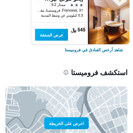
3 نجوم
ممتاز 9.2
Francesa, 31, فروميستا, مقاطعة بالنثيا, أسبانيا
0.3 كيلومتر عن وسط المدينة
545 ﷼
عرض الصفقة
شاهد أرخص الفنادق في فروميستا
استكشف فروميستا
اعرض على الخريطة