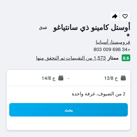
أوستل كامينو ذي سانتياغو
فندق
نجمة واحدة
فروميستا، أسبانيا
+34 696 009 803
ممتاز
1,573 من التقييمات تم التحقق منها
8.6
خ 13/8
-
ج 14/8
2 من الضيوف، غرفة واحدة
بحث