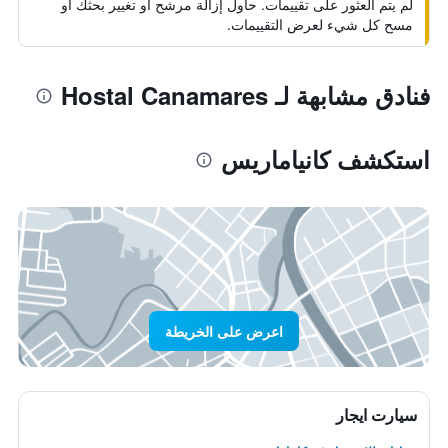
لم يتم العثور على تقييمات. حاول إزالة مرشح أو تغيير بحثك أو
مسح كل شيء لعرض التقييمات.
فنادق مشابهة لـ Hostal Canamares
استكشف كانياماريس
اعرض على الخريطة
سيارت ايجار