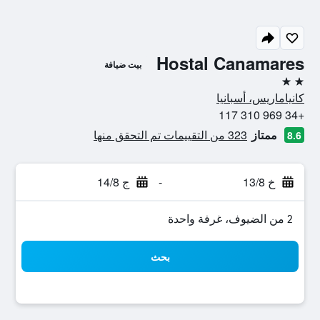
Hostal Canamares
بيت ضيافة
2 نجمتين
كانياماريس، أسبانيا
+34 969 310 117
ممتاز
323 من التقييمات تم التحقق منها
8.6
خ 13/8
-
ج 14/8
2 من الضيوف، غرفة واحدة
بحث