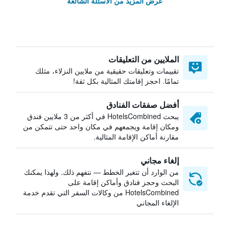
عرض المزيد من الأسئلة الشائعة
الملايين من التعليقات
تقييمات وتعليقات حقيقية من ملايين النزلاء، مثلك
تمامًا. احجز إقامتك المثالية بكل ثقة!
أفضل صفقات الفنادق
يبحث HotelsCombined في أكثر من 3 ملايين فندق
ومكان إقامة ويجمعهم في مكان واحد حتى تتمكن من
مقارنة أماكن الإقامة المثالية.
إلغاء مجاني
من الوارد أن تتغير الخطط — نتفهم ذلك. ولهذا يمكنك
البحث وحجز فنادق وأماكن إقامة على
HotelsCombined من وكالات السفر التي تقدم خدمة
الإلغاء المجاني