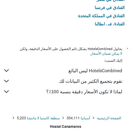
الفنادق في فرنسا
الفنادق في المملكة المتحدة
الفنادق في إيطاليا
الفنادق في تايلاند
*
يحاول HotelsCombined بشكل دائم الحصول على الأسعار الدقيقة، ولكن
لا يمكن ضمان الأسعار
.
إليك السبب:
HotelsCombined ليس البائع
نقوم بتجميع الكثير من البيانات لك
لماذا لا تكون الأسعار دقيقة بنسبة 100٪؟
الصفحة الرئيسية
أسبانيا
354,111
منطقة كاستيا لا مانتشا
5,223
Hostal Canamares