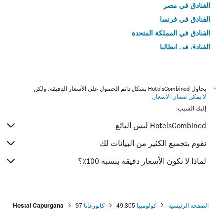
الفنادق في مصر
الفنادق في فرنسا
الفنادق في المملكة المتحدة
الفنادق في إيطاليا
الفنادق في تايلاند
*
يحاول HotelsCombined بشكل دائم الحصول على الأسعار الدقيقة، ولكن
لا يمكن ضمان الأسعار
.
إليك السبب:
HotelsCombined ليس البائع
نقوم بتجميع الكثير من البيانات لك
لماذا لا تكون الأسعار دقيقة بنسبة 100٪؟
الصفحة الرئيسية
كولومبيا
49,305
كابورغانا
97
Hostal Capurgana