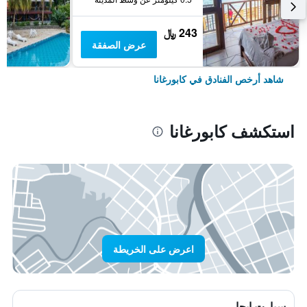
243 ﷼
عرض الصفقة
شاهد أرخص الفنادق في كابورغانا
استكشف كابورغانا
اعرض على الخريطة
سيارت ايجار