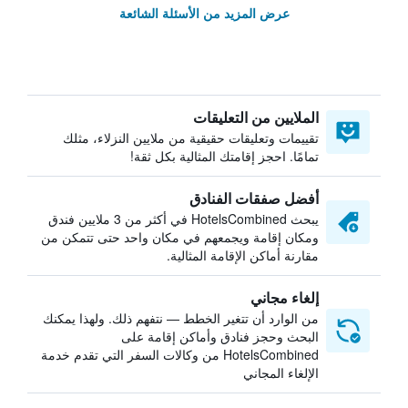
عرض المزيد من الأسئلة الشائعة
الملايين من التعليقات
تقييمات وتعليقات حقيقية من ملايين النزلاء، مثلك
تمامًا. احجز إقامتك المثالية بكل ثقة!
أفضل صفقات الفنادق
يبحث HotelsCombined في أكثر من 3 ملايين فندق
ومكان إقامة ويجمعهم في مكان واحد حتى تتمكن من
مقارنة أماكن الإقامة المثالية.
إلغاء مجاني
من الوارد أن تتغير الخطط — نتفهم ذلك. ولهذا يمكنك
البحث وحجز فنادق وأماكن إقامة على
HotelsCombined من وكالات السفر التي تقدم خدمة
الإلغاء المجاني