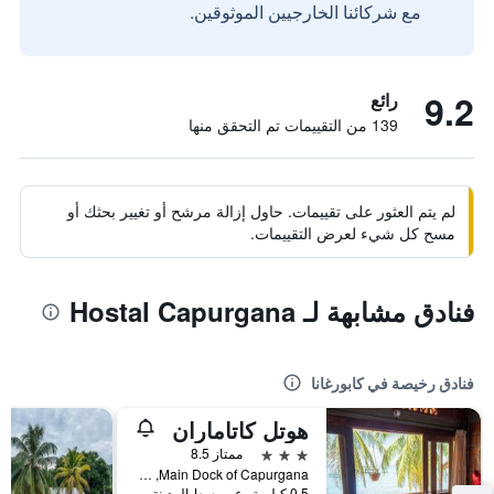
مع شركائنا الخارجيين الموثوقين.
9.2
رائع
139 من التقييمات تم التحقق منها
لم يتم العثور على تقييمات. حاول إزالة مرشح أو تغيير بحثك أو
مسح كل شيء لعرض التقييمات.
فنادق مشابهة لـ Hostal Capurgana
فنادق رخيصة في كابورغانا
هوتل كاتاماران
3 نجوم
ممتاز 8.5
Main Dock of Capurgana, كابورغانا, كولومبيا
0.5 كيلومتر عن وسط المدينة