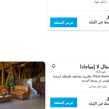
مكيف هواء
ط في الليلة
عرض الصفقة
ال لا إمباجادا
جيد 6.3
P, طلبيرة, مقاطعة طليطلة, أسبانيا
واي فاي مجاني
عرض الصفقة
ط في الليلة