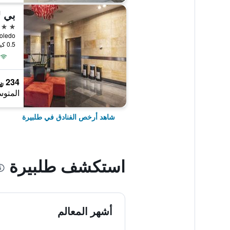
بي ل
4 نجوم
enida de Toledo
0.5 كيلومتر عن وسط المدينة
234 ﷼
المتوس
شاهد أرخص الفنادق في طلبيرة
استكشف طلبيرة
أشهر المعالم