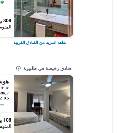
308 ﷼
المتوس
شاهد المزيد من الفنادق القريبة
فنادق رخيصة في طلبيرة
هوست
2 نجمتين
laza Alameda, 7
0.5 كيلومتر عن وسط المدينة
108 ﷼
المتوس