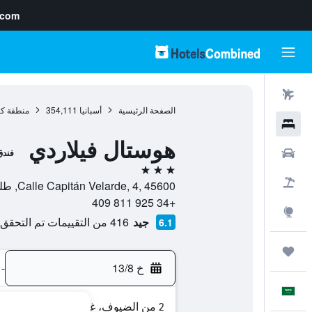
.com
رحلات طيران
الصفحة الرئيسية
أسبانيا
354,111
منطقة كاس
فنادق
هوستال فيلاردي
سيارات
فندق
3 نجوم
حزم العروض
Calle Capitán Velarde, 4, 45600, طلبيرة, مقاطعة طليطلة, أسبانيا
+34 925 811 409
استكشاف
جيد
416 من التقييمات تم التحقق منها
6.1
رحلات
خ 13/8
-
العَرَبِيَّة
2 من الضيوف، غرفة واحدة