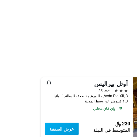
أوتل بيراليس
3 نجوم
جيد 7.0
Avda Pio Xii, 3, طلبيرة, مقاطعة طليطلة, أسبانيا
1.0 كيلومتر عن وسط المدينة
واي فاي مجاني
230 ﷼
عرض الصفقة
المتوسط في الليلة