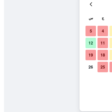
ج
س
5
4
12
11
19
18
26
25