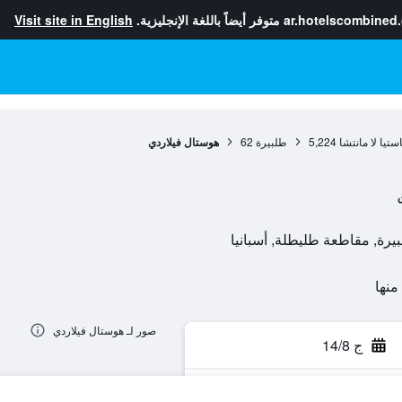
ar.hotelscombined
متوفر أيضاً باللغة الإنجليزية.
Visit site in English
تيا لا مانتشا
5,224
طلبيرة
62
هوستال فيلاردي
صور لـ هوستال فيلاردي
ج 14/8