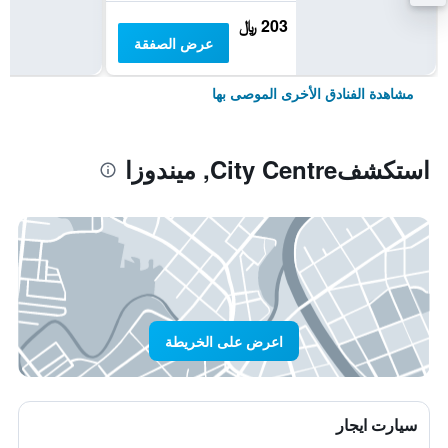
203 ﷼
عرض الصفقة
مشاهدة الفنادق الأخرى الموصى بها
استكشفCity Centre, ميندوزا
اعرض على الخريطة
سيارت ايجار