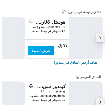
فنادق رخيصة في ميندوزا
هوستل لاغاريس
Corrientes 213, ميندوزا, محافظة مندوسا, الأرجنتين
1.4 كيلومتر عن وسط المدينة
93 ﷼
عرض الصفقة
شاهد أرخص الفنادق في ميندوزا
الفنادق الموصى بها
كوندور سويتس أبارت هوتل
3 نجوم
ممتاز 9.0
Leonidas Aguirre 90, ميندوزا, محافظة مندوسا, الأرجنتين
0.7 كيلومتر عن وسط المدينة