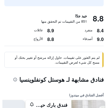
8.8
جيد جدًا
851 من التقييمات تم التحقق منها
8.9
8.4
منفرد
عائلات
8.8
9.0
أصدقاء
الأزواج
لم يتم العثور على تقييمات. حاول إزالة مرشح أو تغيير بحثك أو
مسح كل شيء لعرض التقييمات.
فنادق مشابهة لـ هوستل كونفلوينسيا
أفضل الفنادق في ميندوزا
فندق بارك حياة ميندوزا، كازينو آند سبا