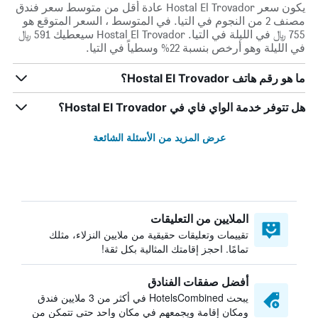
يكون سعر Hostal El Trovador عادة أقل من متوسط ​​سعر فندق
مصنف 2 من النجوم في التيا. في المتوسط ، السعر المتوقع هو
755 ﷼ في الليلة في التيا. Hostal El Trovador سيعطيك 591 ﷼
في الليلة وهو أرخص بنسبة 22% وسطياً في التيا.
ما هو رقم هاتف Hostal El Trovador؟
هل تتوفر خدمة الواي فاي في Hostal El Trovador؟
عرض المزيد من الأسئلة الشائعة
الملايين من التعليقات
تقييمات وتعليقات حقيقية من ملايين النزلاء، مثلك
تمامًا. احجز إقامتك المثالية بكل ثقة!
أفضل صفقات الفنادق
يبحث HotelsCombined في أكثر من 3 ملايين فندق
ومكان إقامة ويجمعهم في مكان واحد حتى تتمكن من