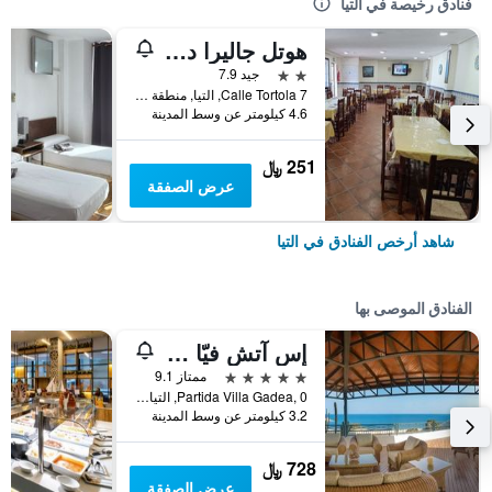
فنادق رخيصة في التيا
هوتل جاليرا ديل مار - ألتيا
2 نجمتين
جيد 7.9
Calle Tortola 7, التيا, منطقة بلنسية, أسبانيا
4.6 كيلومتر عن وسط المدينة
251 ﷼
عرض الصفقة
شاهد أرخص الفنادق في التيا
الفنادق الموصى بها
إس آتش فيّا جاديا أوتل
5 نجوم
ممتاز 9.1
Partida Villa Gadea, 0, التيا, منطقة بلنسية, أسبانيا
3.2 كيلومتر عن وسط المدينة
728 ﷼
عرض الصفقة