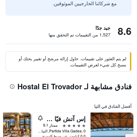
مع شركائنا الخارجيين الموثوقين.
8.6
جيد جدًا
1,527 من التقييمات تم التحقق منها
لم يتم العثور على تقييمات. حاول إزالة مرشح أو تغيير بحثك أو
مسح كل شيء لعرض التقييمات.
فنادق مشابهة لـ Hostal El Trovador
أفضل الفنادق في التيا
إس آتش فيّا جاديا أوتل
5 نجوم
ممتاز 9.1
Partida Villa Gadea, 0, التيا, منطقة بلنسية, أسبانيا
0.0 كيلومتر عن وسط المدينة