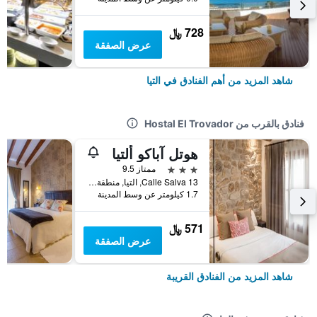
728 ﷼
عرض الصفقة
شاهد المزيد من أهم الفنادق في التيا
فنادق بالقرب من Hostal El Trovador
هوتل آباكو ألتيا
3 نجوم
ممتاز 9.5
Calle Salva 13, التيا, منطقة بلنسية, أسبانيا
1.7 كيلومتر عن وسط المدينة
571 ﷼
عرض الصفقة
شاهد المزيد من الفنادق القريبة