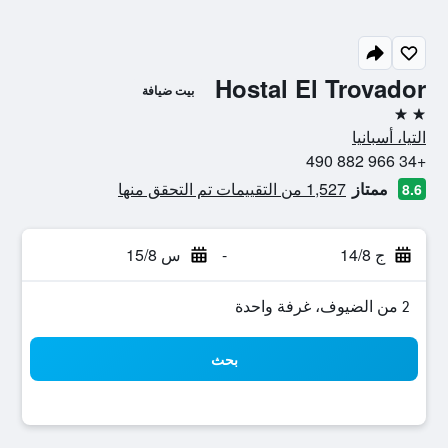
Hostal El Trovador
بيت ضيافة
2 نجمتين
التيا، أسبانيا
+34 966 882 490
ممتاز
1,527 من التقييمات تم التحقق منها
8.6
ج 14/8
-
س 15/8
2 من الضيوف، غرفة واحدة
بحث