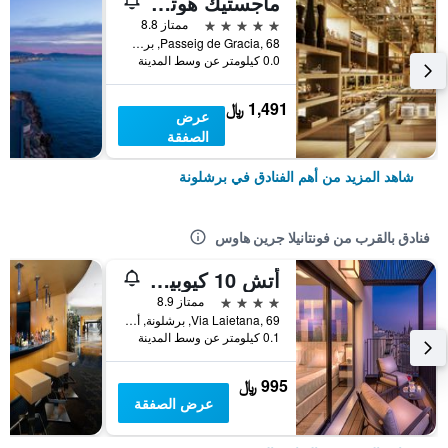
ماجستيك هوتل آند سبا برشلونة جي إل
5 نجوم
ممتاز 8.8
Passeig de Gracia, 68, برشلونة, أسبانيا
0.0 كيلومتر عن وسط المدينة
1,491 ﷼
عرض
الصفقة
شاهد المزيد من أهم الفنادق في برشلونة
فنادق بالقرب من فونتانيلا جرين هاوس
أتش 10 كيوبيك 4 سوب
4 نجوم
ممتاز 8.9
Via Laietana, 69, برشلونة, أسبانيا
0.1 كيلومتر عن وسط المدينة
995 ﷼
عرض الصفقة