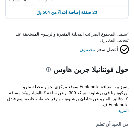
23 صفقة إضافية ابتداءً من 504 ﷼
*
يشمل المجموع الضرائب المحلية المقدرة والرسوم المستحقة عند
تسجيل المغادرة.
أفضل سعر
مضمون
حول فونتانيلا جرين هاوس
يتميز بيت ضيافة Fontanella بموقع مركزي بجوار محطة مترو
أوركويناونا في برشلونة، ويبعُد 300 م عن ساحة كاتالونيا، ويبعُد مسافة
10 دقائق بالمترو عن شاطئ برشلونيتا، وتوفر حمامات خاصة. يقع فندق
Fontanella ف...
المزيد
من الجيد أن تعلم