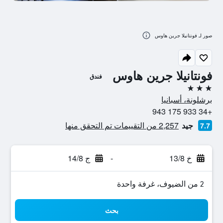
صور لـ فونتانيلا جرين هاوس
فونتانيلا جرين هاوس
فندق
3 نجوم
برشلونة، أسبانيا
+34 933 175 943
جيد
2,257 من التقييمات تم التحقق منها
7.7
خ 13/8
-
ج 14/8
2 من الضيوف، غرفة واحدة
بحث