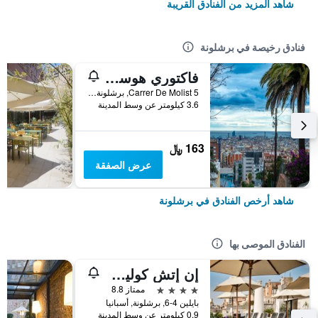
شاهد المزيد من الفنادق القريبة
فنادق رخيصة في برشلونة
فاكتوري هوستلز بارسيلونا
Carrer De Molist 5, برشلونة, أسبانيا
3.6 كيلومتر عن وسط المدينة
163 ﷼
عرض الصفقة
شاهد أرخص الفنادق في برشلونة
الفنادق الموصى بها
إن إتش كوليكشن برشلونة بوديوم
4 نجوم
ممتاز 8.8
بايلين 4-6, برشلونة, أسبانيا
0.9 كيلومتر عن وسط المدينة