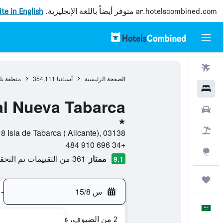
ar.hotelscombined.com
متوفر أيضاً باللغة الإنجليزية.
site in English
رحلات طيران
الصفحة الرئيسية
أسبانيا
354,111
منطقة بل
فنادق
al Nueva Tabarca
سيارات
نجمة واحدة
حزم العروض
le Del Medio n, 8 Isla de Tabarca ( Alicante), 03138
+34 696 910 484
استكشاف
ممتاز
361 من التقييمات تم التحقق منها
9.1
رحلات
س 15/8
-
العَرَبِيَّة
2 من الضيوف، غرفة واحدة