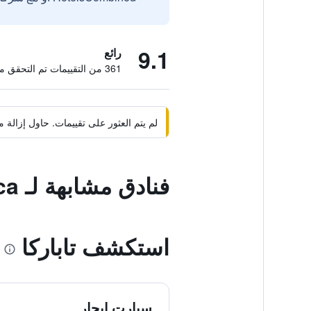
9.1
رائع
361 من التقييمات تم التحقق منها
لم يتم العثور على تقييمات. حاول إزال
فنادق مشابهة لـ Hostal Nueva Tabarca
استكشف تاباركا
سيارت ايجار