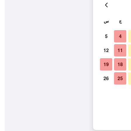
ج
س
5
4
12
11
19
18
26
25