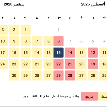
أغسطس 2026
سبتمبر 2026
ث
ث
ر
خ
ج
س
ح
ن
ث
ر
خ
3
2
1
1
لة الواحدة
10
9
8
7
6
8
7
6
5
4
لي في الليلة
17
16
15
14
13
15
14
13
12
11
 ﷼
عرض الصفقة
24
23
22
21
20
22
21
20
19
18
30
29
28
27
29
28
27
26
25
سط
مرتفع
بناءً على متوسط أسعار الفنادق ذات الثلاث نجوم.