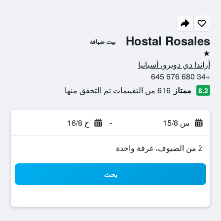
Hostal Rosales
بيت ضيافة
نجمة واحدة
أراندا دي دويرو، أسبانيا
+34 680 676 645
ممتاز
616 من التقييمات تم التحقق منها
8.2
س 15/8
-
ح 16/8
2 من الضيوف، غرفة واحدة
بحث