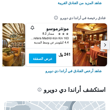
شاهد المزيد من الفنادق القريبة
فنادق رخيصة في أراندا دي دويرو
مونترموسو
3 نجوم
ممتاز 8.2
Carretera Madrid-Irún Km 163, أراندا دي دويرو, مقاطعة برغش, أسبانيا
4.4 كيلومتر عن وسط المدينة
241 ﷼
عرض الصفقة
شاهد أرخص الفنادق في أراندا دي دويرو
استكشف أراندا دي دويرو