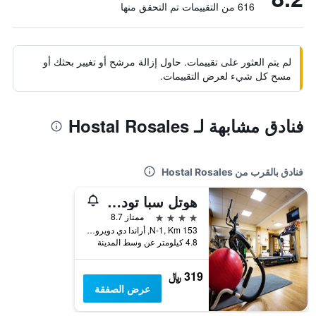
616 من التقييمات تم التحقق منها
لم يتم العثور على تقييمات. حاول إزالة مرشح أو تغيير بحثك أو
مسح كل شيء لعرض التقييمات.
فنادق مشابهة لـ Hostal Rosales
فنادق بالقرب من Hostal Rosales
هوتل سبا تودانكا أراندا
4 نجوم
ممتاز 8.7
N-1, Km 153, أراندا دي دويرو, مقاطعة برغش, أسبانيا
4.8 كيلومتر عن وسط المدينة
319 ﷼
عرض الصفقة