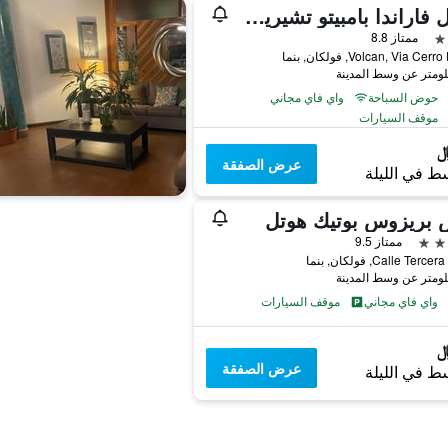
هوتل فاراندا بامبيتو تشيريكي، إهميمبر أوف راديسون إنديفيدوالز
ممتاز 8.8
Volcan, Via Ce, فولكان, بنما
حوض السباحة
واي فاي مجاني
موقف السيارات
عرض الصفقة
ط في الليلة
 بريزوس بوتيك هوتل
ممتاز 9.5
Calle Ter, فولكان, بنما
واي فاي مجاني
موقف السيارات
عرض الصفقة
ط في الليلة