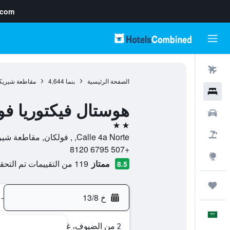
.com
رحلات طيران
الصفحة الرئيسية
بنما
4,644
مقاطعة شيريك
فنادق
هوستال فيكتوريا فو
سيارات
2 نجمتين
حزم العروض
Calle 4a Norte, , فولكان, مقاطعة شيريكي, بنما
+507 6795 8120
استكشاف
ممتاز
119 من التقييمات تم التحقق منها
8.5
رحلات
خ 13/8
-
العَرَبِيَّة
2 من الضيوف، غرفة واحدة