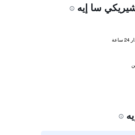
شيريكي سا إيه
اعة
ن
يه