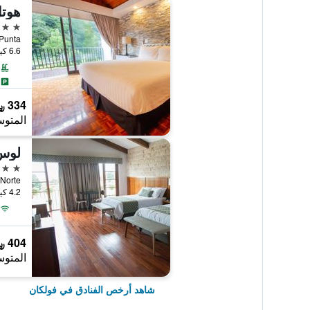
3 نجوم
rro Punta
6.6 كيلومتر عن وسط المدينة
334 ﷼
المتوس
لوس
4 نجوم
cera Norte
4.2 كيلومتر عن وسط المدينة
404 ﷼
المتوس
شاهد أرخص الفنادق في فولكان