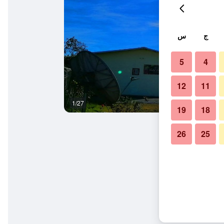
ج
س
5
4
12
11
1/27
المظهر الخارجي
19
18
26
25
ريكي سا إيه