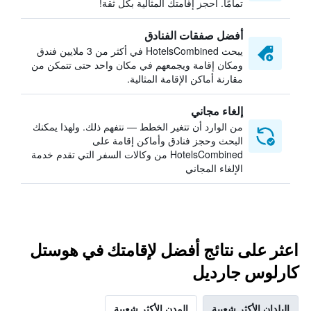
تمامًا. احجز إقامتك المثالية بكل ثقة!
أفضل صفقات الفنادق
يبحث HotelsCombined في أكثر من 3 ملايين فندق
ومكان إقامة ويجمعهم في مكان واحد حتى تتمكن من
مقارنة أماكن الإقامة المثالية.
إلغاء مجاني
من الوارد أن تتغير الخطط — نتفهم ذلك. ولهذا يمكنك
البحث وحجز فنادق وأماكن إقامة على
HotelsCombined من وكالات السفر التي تقدم خدمة
الإلغاء المجاني
اعثر على نتائج أفضل لإقامتك في هوستل
كارلوس جارديل
البلدان الأكثر شعبية
المدن الأكثر شعبية