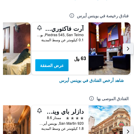
فنادق رخيصة في بوينس أيرس
آرت فاكتوري سان تيلمو
Piedras 545, San Telmo, بوينس أيرس, Capital Federal District, الأرجنتين
0.1 كيلومتر عن وسط المدينة
63 ﷼
عرض الصفقة
شاهد أرخص الفنادق في بوينس أيرس
الفنادق الموصى بها
دازلر باي ويندام بوينوس أيريس سان مارتين
4 نجوم
ممتاز 8.6
San Martin 920, بوينس أيرس, Capital Federal District, الأرجنتين
1.8 كيلومتر عن وسط المدينة