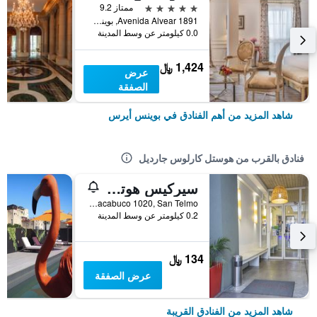
5 نجوم
ممتاز 9.2
Avenida Alvear 1891, بوينس أيرس, Capital Federal District, الأرجنتين
0.0 كيلومتر عن وسط المدينة
1,424 ﷼
عرض
الصفقة
شاهد المزيد من أهم الفنادق في بوينس أيرس
فنادق بالقرب من هوستل كارلوس جارديل
سيركيس هوتل آند هوستل
Chacabuco 1020, San Telmo, بوينس أيرس, Capital Federal District, الأرجنتين
0.2 كيلومتر عن وسط المدينة
134 ﷼
عرض الصفقة
شاهد المزيد من الفنادق القريبة