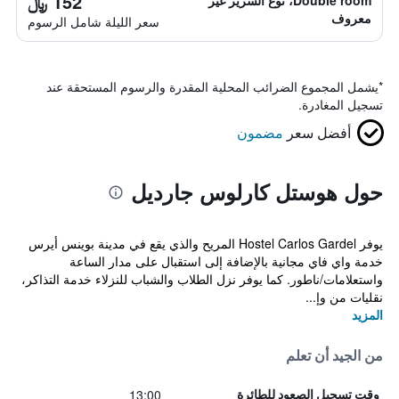
152 ﷼
Double room، نوع السرير غير
معروف
سعر الليلة شامل الرسوم
*
يشمل المجموع الضرائب المحلية المقدرة والرسوم المستحقة عند
تسجيل المغادرة.
أفضل سعر
مضمون
حول هوستل كارلوس جارديل
يوفر Hostel Carlos Gardel المريح والذي يقع في مدينة بوينس أيرس
خدمة واي فاي مجانية بالإضافة إلى استقبال على مدار الساعة
واستعلامات/ناطور. كما يوفر نزل الطلاب والشباب للنزلاء خدمة التذاكر،
نقليات من وإ...
المزيد
من الجيد أن تعلم
13:00
وقت تسجيل الصعود للطائرة