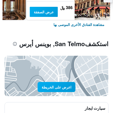
386 ﷼
عرض الصفقة
مشاهدة الفنادق الأخرى الموصى بها
استكشفSan Telmo, بوينس أيرس
اعرض على الخريطة
سيارت ايجار