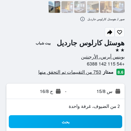
صور لـ هوستل كارلوس جارديل
هوستل كارلوس جارديل
بيت شباب
2 نجمتين
بوينس أيرس، الأرجنتين
+54 115 142 6388
ممتاز
753 من التقييمات تم التحقق منها
8.6
س 15/8
-
ح 16/8
2 من الضيوف، غرفة واحدة
بحث