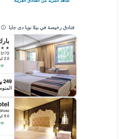
شاهد المزيد من الفنادق القريبة
فنادق رخيصة في بيلا نوبا دى جايا
بارك
3 نجوم
2.0 كيلومتر عن وسط المدينة
249 ﷼
المتوس
otel
9.0 كيلومتر عن وسط المدينة