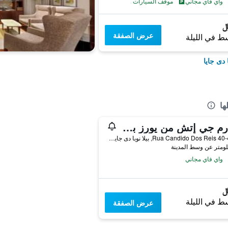
واي فاي مجاني
موقف السيارات
عرض الصفقة
ط في الليلة
 دى جايا
ها
تشارم جي إتش من يورز بورتو
Rua Candido Dos Reis 40-42-44, بيلا نوبا دى جايا, محافظة بورتو, البرتغال
واي فاي مجاني
ط في الليلة
عرض الصفقة