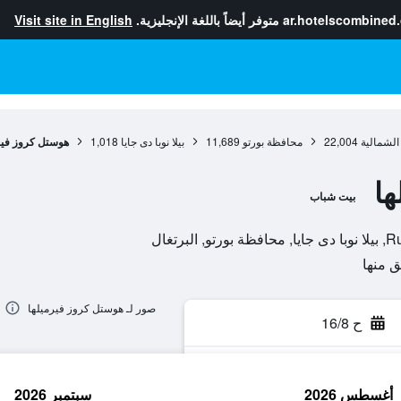
ar.hotelscombined
متوفر أيضاً باللغة الإنجليزية.
Visit site in English
الشمالية
22,004
محافظة بورتو
11,689
بيلا نوبا دى جايا
1,018
هوستل كروز فير
ها
بيت شباب
رتغال
صور لـ هوستل كروز فيرميلها
ح 16/8
أغسطس 2026
سبتمبر 2026