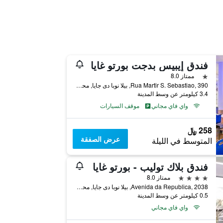
فندق إيبيس بدجت بورتو غايا
نجمة واحدة
ممتاز 8.0
Rua Martir S. Sebastiao, 390, بيلا نوبا دى جايا, محافظة بورتو, البرتغال
3.4 كيلومتر عن وسط المدينة
واي فاي مجاني
موقف السيارات
258 ﷼
عرض الصفقة
المتوسط في الليلة
فندق بلاك توليب - بورتو غايا
4 نجوم
ممتاز 8.0
Avenida da Republica, 2038, بيلا نوبا دى جايا, محافظة بورتو, البرتغال
0.5 كيلومتر عن وسط المدينة
واي فاي مجاني