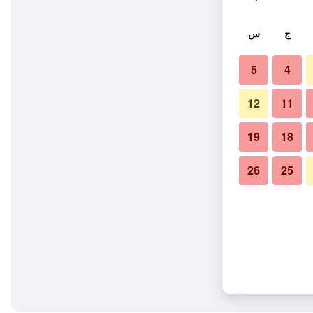
ج
س
5
4
12
11
19
18
26
25