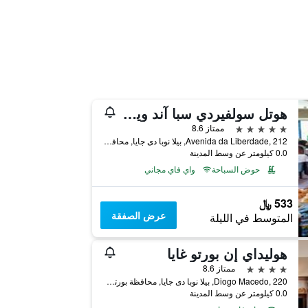
هوتل سولفيردي سبا آند ويلنيس سينتر
5 نجوم
ممتاز 8.6
Avenida da Liberdade, 212, بيلا نوبا دى جايا, محافظة بورتو, البرتغال
0.0 كيلومتر عن وسط المدينة
حوض السباحة
واي فاي مجاني
533 ﷼
عرض الصفقة
المتوسط في الليلة
هوليداي إن بورتو غايا
4 نجوم
ممتاز 8.6
Diogo Macedo, 220, بيلا نوبا دى جايا, محافظة بورتو, البرتغال
0.0 كيلومتر عن وسط المدينة