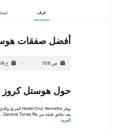
غرف
لمحة
أفضل صفقات هوستل
س 15/8
-
ح 16/8
حول هوستل كروز ف
يوفر z Vermelha
بعد دقائق قليلة من General Torres Ra...
المزيد