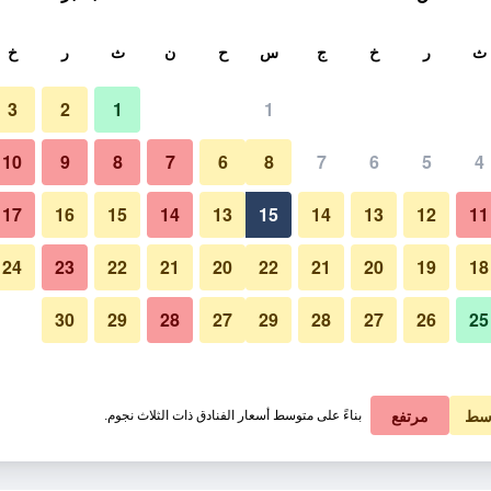
ث
ث
ر
خ
ج
س
ح
ن
ث
ر
خ
3
2
1
1
10
9
8
7
6
8
7
6
5
4
17
16
15
14
13
15
14
13
12
11
عرض الأسعار
24
23
22
21
20
22
21
20
19
18
30
29
28
27
29
28
27
26
25
عرض الأسعار
عرض الأسعار
سط
مرتفع
بناءً على متوسط أسعار الفنادق ذات الثلاث نجوم.