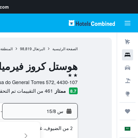
.com
رحلات طيران
الصفحة الرئيسية
البرتغال
98,819
المنطقة 
فنادق
هوستل كروز فيرميل
سيارات
2 نجمتين
حزم العروض
Rua do General Torres 572, 4430-107, بيلا نوبا دى جايا, محافظة بورتو, الب
ممتاز
461 من التقييمات تم التحقق منها
8.7
استكشاف
س 15/8
-
رحلات
2 من الضيوف، غرفة واحدة
العَرَبِيَّة