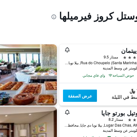
ستل كروز فيرميلها
يتمان
ممتاز 9.5
Rua do Choupelo (Santa Marinha), 345, بيلا نوبا دى جايا, محافظة بورتو, البرتغال
حوض السباحة
واي فاي مجاني
عرض الصفقة
ط في الليلة
تيل بورتو جايا
ممتاز 8.2
Lugar Das Chas, Afurada, بيلا نوبا دى جايا, محافظة بورتو, البرتغال