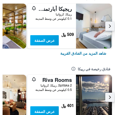
ريجيكا أبارتمنتس تيرر ياي آند يي إن ذي أولد تاون
رييكا, كرواتيا
0.1 كيلومتر عن وسط المدينة
509 ﷼
عرض الصفقة
شاهد المزيد من الفنادق القريبة
فنادق رخيصة في رييكا
Riva Rooms
Splitska 2, رييكا, كرواتيا
0.5 كيلومتر عن وسط المدينة
401 ﷼
عرض الصفقة