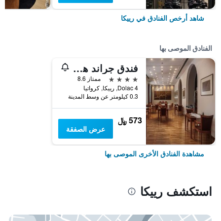
شاهد أرخص الفنادق في رييكا
الفنادق الموصى بها
فندق جراند هوتل بونافيا
4 نجوم
ممتاز 8.6
Dolac 4, رييكا, كرواتيا
0.3 كيلومتر عن وسط المدينة
573 ﷼
عرض الصفقة
مشاهدة الفنادق الأخرى الموصى بها
استكشف رييكا