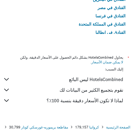
الفنادق في مصر
الفنادق في فرنسا
الفنادق في المملكة المتحدة
الفنادق في إيطاليا
الفنادق في تايلاند
*
يحاول HotelsCombined بشكل دائم الحصول على الأسعار الدقيقة، ولكن
لا يمكن ضمان الأسعار
.
إليك السبب:
HotelsCombined ليس البائع
نقوم بتجميع الكثير من البيانات لك
لماذا لا تكون الأسعار دقيقة بنسبة 100٪؟
الصفحة الرئيسية
كرواتيا
179,157
مقاطعة بريموريه-غورسكي كوتار
30,799