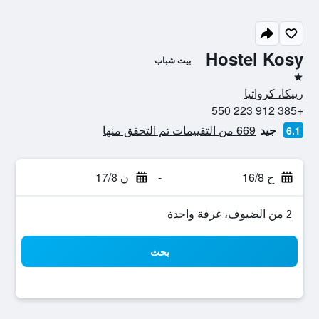
Hostel Kosy
بيت شباب
نجمة واحدة
رييكا، كرواتيا
+385 912 223 550
جيد
669 من التقييمات تم التحقق منها
6.1
ح 16/8
-
ن 17/8
2 من الضيوف، غرفة واحدة
بحث